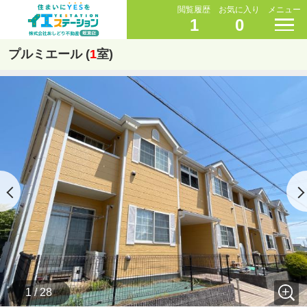
閲覧履歴
お気に入り
メニュー
1
0
プルミエール (
1
室)
1 / 28