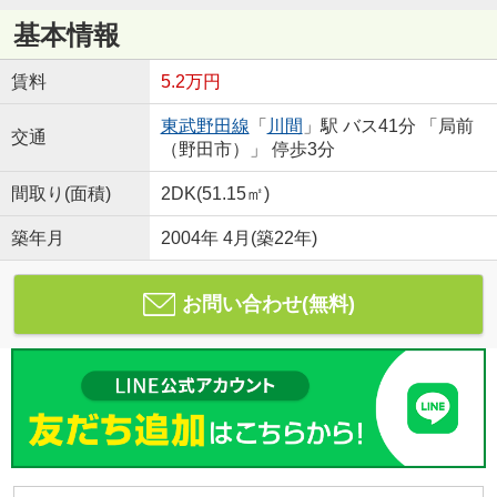
基本情報
賃料
5.2万円
東武野田線
「
川間
」駅 バス41分 「局前
交通
（野田市）」 停歩3分
間取り(面積)
2DK(51.15㎡)
築年月
2004年 4月(築22年)
お問い合わせ(無料)