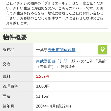
当社イチオシの物件の「プルミエール」。ぜひ一度ご覧くださ
い。新しい生活にお勧めなのが、こちらのアパートです。野田
市で新生活を始めるなら、地域に密着した当社にお問い合わせ
下さい。お客様のこだわり条件やニーズに合わせた物件のご紹
介を致します。
物件概要
所在地
千葉県
野田市
関宿台町
東武野田線
「
川間
」駅 バス41分 「局前
交通
（野田市）」 停歩3分
賃料
5.2万円
管理費等
3,000円
面積
51.15㎡
築年月
2004年 4月(築22年)