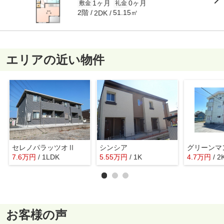
1ヶ月
0ヶ月
敷金
礼金
2階
51.15㎡
2DK
エリアの近い物件
セレノパラッツオⅡ
シンシア
7.6
万
円
/ 1LDK
5.55
万
円
/ 1K
4.7
万
円
/ 2
お客様の声