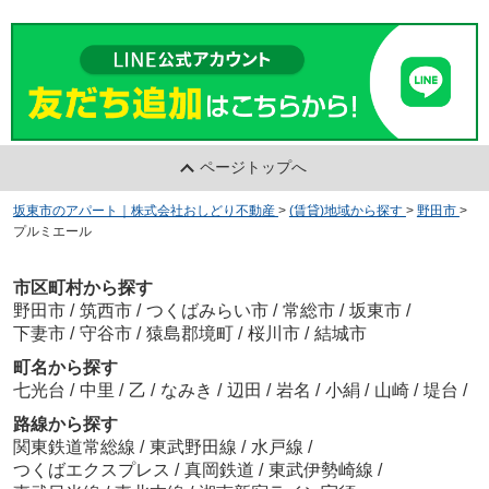
ページトップへ
坂東市のアパート｜株式会社おしどり不動産
>
(賃貸)地域から探す
>
野田市
>
プルミエール
市区町村から探す
野田市
/
筑西市
/
つくばみらい市
/
常総市
/
坂東市
/
下妻市
/
守谷市
/
猿島郡境町
/
桜川市
/
結城市
町名から探す
七光台
/
中里
/
乙
/
なみき
/
辺田
/
岩名
/
小絹
/
山崎
/
堤台
/
路線から探す
関東鉄道常総線
/
東武野田線
/
水戸線
/
つくばエクスプレス
/
真岡鉄道
/
東武伊勢崎線
/