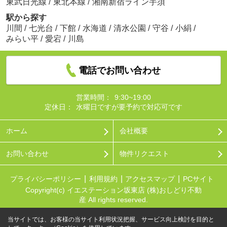
東武日光線
/
東北本線
/
湘南新宿ライン宇須
駅から探す
川間
/
七光台
/
下館
/
水海道
/
清水公園
/
守谷
/
小絹
/
みらい平
/
愛宕
/
川島
電話でお問い合わせ
営業時間：
9:30~19:00
定休日：
水曜日ですが要予約で対応可です
ホーム
会社概要
お問い合わせ
物件リクエスト
プライバシーポリシー
利用規約
アクセスマップ
PCサイト
Copyright(c) イエステーション坂東店 (株)おしどり不動
産 All rights reserved.
当サイトでは、お客様の当サイト利用状況把握、サービス向上検討を目的と