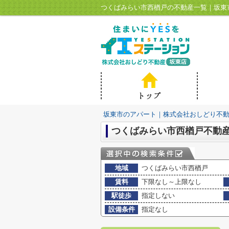
つくばみらい市西楢戸の不動産一覧｜坂東
坂東市のアパート｜株式会社おしどり不
つくばみらい市西楢戸不動
地域
つくばみらい市西楢戸
賃料
下限なし～上限なし
駅徒歩
指定しない
設備条件
指定なし