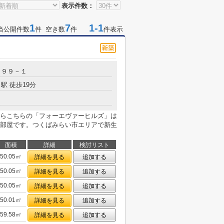
表示件数：
1
7
1-1
当公開件数
件 空き数
件
件表示
９９９－１
駅 徒歩19分
らこちらの「フォーエヴァーヒルズ」は
部屋です。つくばみらい市エリアで新生
面積
詳細
検討リスト
50.05㎡
詳細を見る
追加する
50.05㎡
詳細を見る
追加する
50.05㎡
詳細を見る
追加する
50.01㎡
詳細を見る
追加する
59.58㎡
詳細を見る
追加する