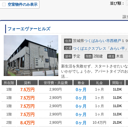
並び順：
空室物件のみ表示
該
フォーエヴァーヒルズ
茨城県
つくばみらい市
西楢戸
１
住所
交通
つくばエクスプレス
「
みらい平
」
予定
2階建
木造
築年
階数
構造
新生活を失敗せず、スタートさせたいな
いかがでしょうか。アパートタイプのお
活...
所在階
賃料
管理費・共益費
敷金
礼金
間取り
7.5
万円
0ヶ月
1階
2,900円
1ヶ月
1LDK
7.5
万円
0ヶ月
1階
2,900円
1ヶ月
1LDK
7.5
万円
0ヶ月
1階
2,900円
1ヶ月
1LDK
7.5
万円
0ヶ月
1階
2,900円
1ヶ月
1LDK
8.4
万円
0ヶ月
2階
2,900円
10.4万円
2LDK