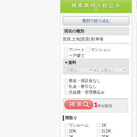
種別で絞り込む
現在の種別
賃貸,土地(賃貸),駐車場
アパート
マンション
一戸建て
▼賃料
～
敷金・保証金なし
礼金・敷引なし
共益費・管理費込み
1
件が該当
間取り
ワンルーム
1K
1DK
1LDK
2K
2DK