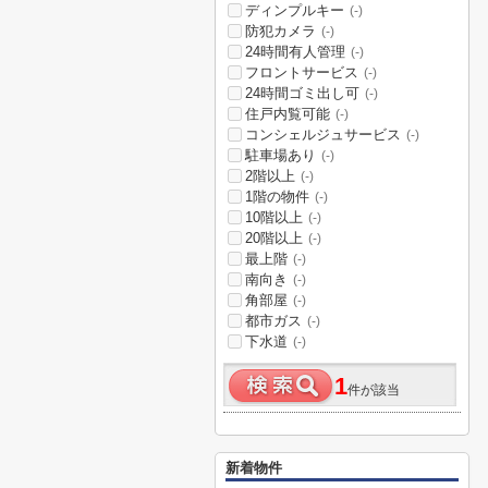
ディンプルキー
(-)
防犯カメラ
(-)
24時間有人管理
(-)
フロントサービス
(-)
24時間ゴミ出し可
(-)
住戸内覧可能
(-)
コンシェルジュサービス
(-)
駐車場あり
(-)
2階以上
(-)
1階の物件
(-)
10階以上
(-)
20階以上
(-)
最上階
(-)
南向き
(-)
角部屋
(-)
都市ガス
(-)
下水道
(-)
1
件が該当
新着物件