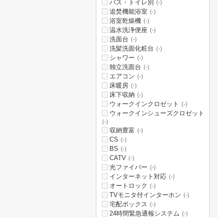
バス・トイレ別
(-)
追焚機能浴室
(-)
浴室乾燥機
(-)
温水洗浄便座
(-)
洗面台
(-)
洗髪洗面化粧台
(-)
シャワー
(-)
独立洗面台
(-)
エアコン
(-)
床暖房
(-)
床下収納
(-)
ウォークインクロゼット
(-)
ウォークインシューズクロゼット
(-)
収納豊富
(-)
CS
(-)
BS
(-)
CATV
(-)
光ファイバー
(-)
インターネット対応
(-)
オートロック
(-)
TVモニタ付インターホン
(-)
宅配ボックス
(-)
24時間緊急通報システム
(-)