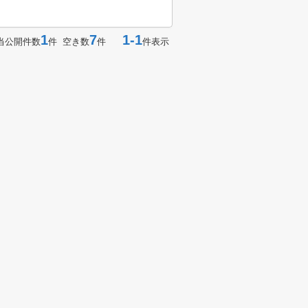
1
7
1-1
当公開件数
件 空き数
件
件表示