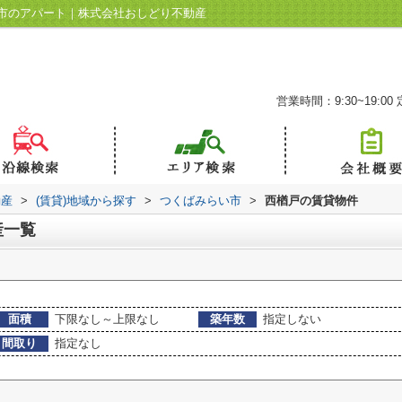
市のアパート｜株式会社おしどり不動産
営業時間：9:30~19:00
動産
>
(賃貸)地域から探す
>
つくばみらい市
>
西楢戸の賃貸物件
産一覧
面積
下限なし～上限なし
築年数
指定しない
間取り
指定なし