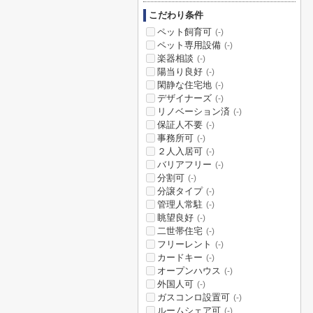
こだわり条件
ペット飼育可
(-)
ペット専用設備
(-)
楽器相談
(-)
陽当り良好
(-)
閑静な住宅地
(-)
デザイナーズ
(-)
リノベーション済
(-)
保証人不要
(-)
事務所可
(-)
２人入居可
(-)
バリアフリー
(-)
分割可
(-)
分譲タイプ
(-)
管理人常駐
(-)
眺望良好
(-)
二世帯住宅
(-)
フリーレント
(-)
カードキー
(-)
オープンハウス
(-)
外国人可
(-)
ガスコンロ設置可
(-)
ルームシェア可
(-)