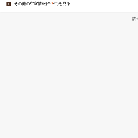
その他の空室情報(全
7
件)を見る
+
該