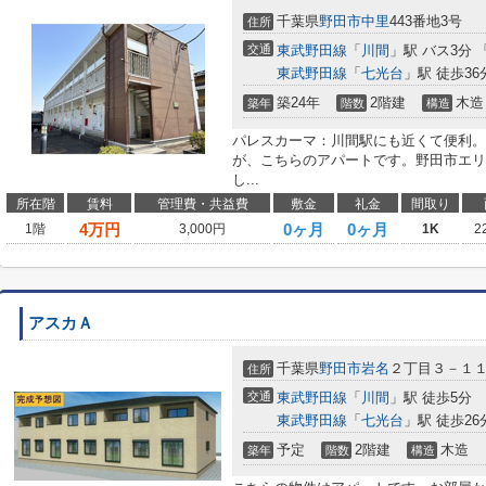
千葉県
野田市
中里
443番地3号
住所
交通
東武野田線
「
川間
」駅 バス3分
東武野田線
「
七光台
」駅 徒歩36
築24年
2階建
木造
築年
階数
構造
パレスカーマ：川間駅にも近くて便利。
が、こちらのアパートです。野田市エリ
し...
所在階
賃料
管理費・共益費
敷金
礼金
間取り
4
万円
0ヶ月
0ヶ月
1階
3,000円
1K
2
アスカＡ
千葉県
野田市
岩名
２丁目３－１
住所
交通
東武野田線
「
川間
」駅 徒歩5分
東武野田線
「
七光台
」駅 徒歩26
予定
2階建
木造
築年
階数
構造