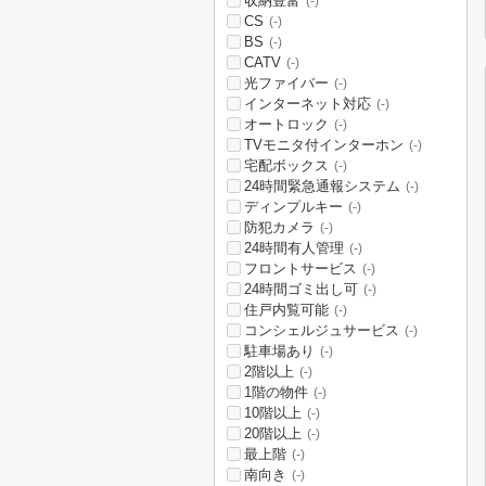
収納豊富
(-)
CS
(-)
BS
(-)
CATV
(-)
光ファイバー
(-)
インターネット対応
(-)
オートロック
(-)
TVモニタ付インターホン
(-)
宅配ボックス
(-)
24時間緊急通報システム
(-)
ディンプルキー
(-)
防犯カメラ
(-)
24時間有人管理
(-)
フロントサービス
(-)
24時間ゴミ出し可
(-)
住戸内覧可能
(-)
コンシェルジュサービス
(-)
駐車場あり
(-)
2階以上
(-)
1階の物件
(-)
10階以上
(-)
20階以上
(-)
最上階
(-)
南向き
(-)