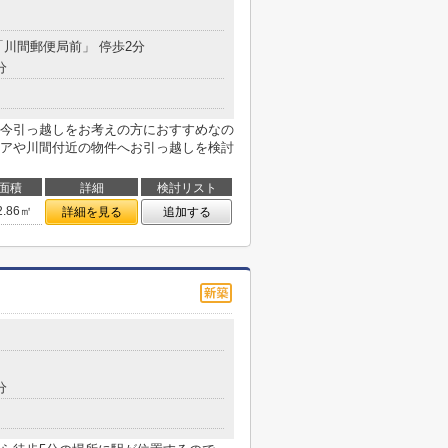
 「川間郵便局前」 停歩2分
分
今引っ越しをお考えの方におすすめなの
アや川間付近の物件へお引っ越しを検討
面積
詳細
検討リスト
2.86㎡
詳細を見る
追加する
１
分