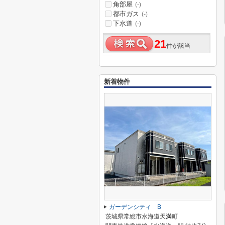
角部屋
(-)
都市ガス
(-)
下水道
(-)
21
件が該当
新着物件
ガーデンシティ B
茨城県常総市水海道天満町