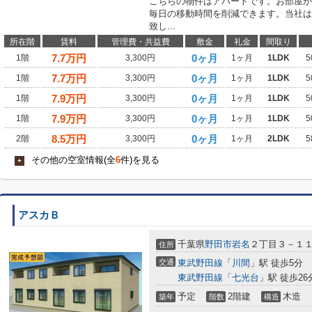
こちらの物件はアパートです。お部屋か
毎日の移動時間を削減できます。当社は
致し...
所在階
賃料
管理費・共益費
敷金
礼金
間取り
7.7
万円
0ヶ月
1階
3,300円
1ヶ月
1LDK
5
7.7
万円
0ヶ月
1階
3,300円
1ヶ月
1LDK
5
7.9
万円
0ヶ月
1階
3,300円
1ヶ月
1LDK
5
7.9
万円
0ヶ月
1階
3,300円
1ヶ月
1LDK
5
8.5
万円
0ヶ月
2階
3,300円
1ヶ月
2LDK
5
その他の空室情報(全
6
件)を見る
+
アスカＢ
千葉県
野田市
岩名
２丁目３－１
住所
交通
東武野田線
「
川間
」駅 徒歩5分
東武野田線
「
七光台
」駅 徒歩26
予定
2階建
木造
築年
階数
構造