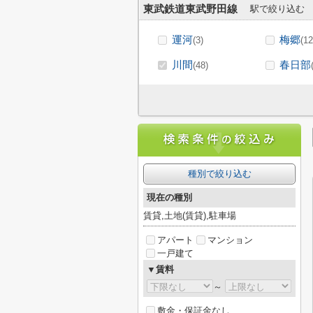
東武鉄道東武野田線
駅で絞り込む
運河
梅郷
(3)
(12
川間
春日部
(48)
種別で絞り込む
現在の種別
賃貸,土地(賃貸),駐車場
アパート
マンション
一戸建て
▼賃料
～
敷金・保証金なし