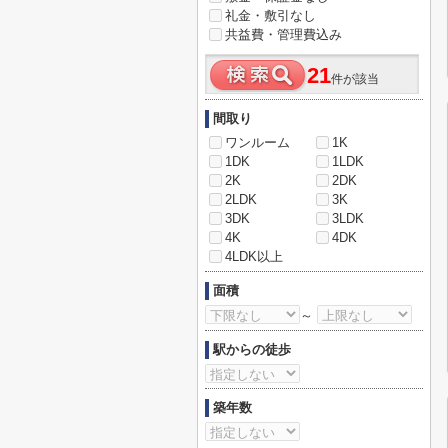
礼金・敷引なし
共益費・管理費込み
21
件が該当
間取り
ワンルーム
1K
1DK
1LDK
2K
2DK
2LDK
3K
3DK
3LDK
4K
4DK
4LDK以上
面積
～
駅からの徒歩
築年数