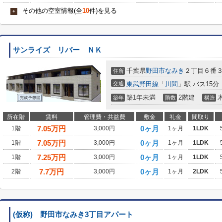
その他の空室情報(全
10
件)を見る
+
サンライズ リバー ＮＫ
千葉県
野田市
なみき
２丁目６番
住所
交通
東武野田線
「
川間
」駅 バス15
築1年未満
2階建
築年
階数
構造
所在階
賃料
管理費・共益費
敷金
礼金
間取り
7.05
万円
0ヶ月
1階
3,000円
1ヶ月
1LDK
7.05
万円
0ヶ月
1階
3,000円
1ヶ月
1LDK
7.25
万円
0ヶ月
1階
3,000円
1ヶ月
1LDK
7.7
万円
0ヶ月
2階
3,000円
1ヶ月
2LDK
(仮称) 野田市なみき3丁目アパート