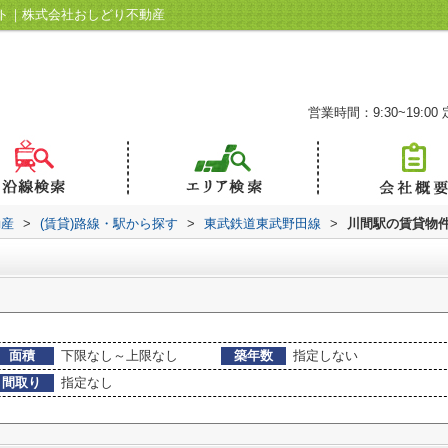
ト｜株式会社おしどり不動産
営業時間：9:30~19:00
動産
>
(賃貸)路線・駅から探す
>
東武鉄道東武野田線
>
川間駅の賃貸物
面積
下限なし～上限なし
築年数
指定しない
間取り
指定なし