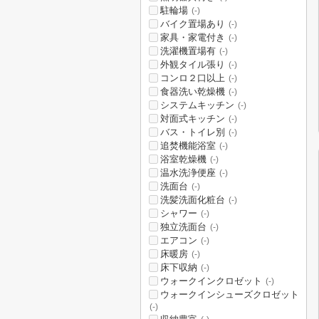
駐輪場
(-)
バイク置場あり
(-)
家具・家電付き
(-)
洗濯機置場有
(-)
外観タイル張り
(-)
コンロ２口以上
(-)
食器洗い乾燥機
(-)
システムキッチン
(-)
対面式キッチン
(-)
バス・トイレ別
(-)
追焚機能浴室
(-)
浴室乾燥機
(-)
温水洗浄便座
(-)
洗面台
(-)
洗髪洗面化粧台
(-)
シャワー
(-)
独立洗面台
(-)
エアコン
(-)
床暖房
(-)
床下収納
(-)
ウォークインクロゼット
(-)
ウォークインシューズクロゼット
(-)