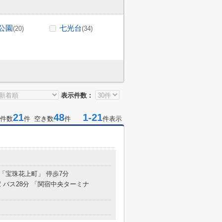
公園
七光台
(20)
(34)
表示件数：
21
48
1-21
件数
件 空き数
件
件表示
１
 「宝珠花上町」 停歩7分
 バス28分 「関宿中央ターミナ