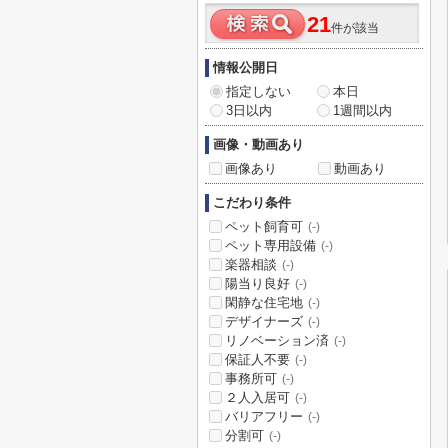
21
件が該当
情報公開日
指定しない
本日
3日以内
1週間以内
画像・動画あり
画像あり
動画あり
こだわり条件
ペット飼育可
(-)
ペット専用設備
(-)
楽器相談
(-)
陽当り良好
(-)
閑静な住宅地
(-)
デザイナーズ
(-)
リノベーション済
(-)
保証人不要
(-)
事務所可
(-)
２人入居可
(-)
バリアフリー
(-)
分割可
(-)