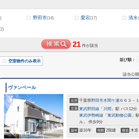
野田市
愛宕
清水
)
(14)
(17)
(2)
21
件が該当
並び順：
空室物件のみ表示
該当公開
ヴァンベール
千葉県
野田市
木間ケ瀬
６６３－
住所
交通
東武野田線
「
川間
」駅 バス12分
東武伊勢崎線
「
東武動物公園
」駅
ル」 停歩9分
築16年
2階建
木造
築年
階数
構造