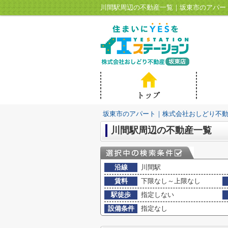
川間駅周辺の不動産一覧｜坂東市のアパー
坂東市のアパート｜株式会社おしどり不
川間駅周辺の不動産一覧
沿線
川間駅
賃料
下限なし～上限なし
駅徒歩
指定しない
設備条件
指定なし