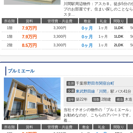
川間駅周辺物件：アスカＢ。徒歩5分の
プのお部屋です。住まい探しのことなら
スタ...
所在階
賃料
管理費・共益費
敷金
礼金
間取り
7.9
万円
0ヶ月
1階
3,300円
1ヶ月
1LDK
5
7.9
万円
0ヶ月
1階
3,300円
1ヶ月
1LDK
5
8.5
万円
0ヶ月
2階
3,300円
1ヶ月
2LDK
5
プルミエール
千葉県
野田市
関宿台町
住所
交通
東武野田線
「
川間
」駅 バス41分
築22年
2階建
木造
築年
階数
構造
当社イチオシの物件の「プルミエール」
お勧めなのが、こちらのアパートです。
着...
所在階
賃料
管理費・共益費
敷金
礼金
間取り