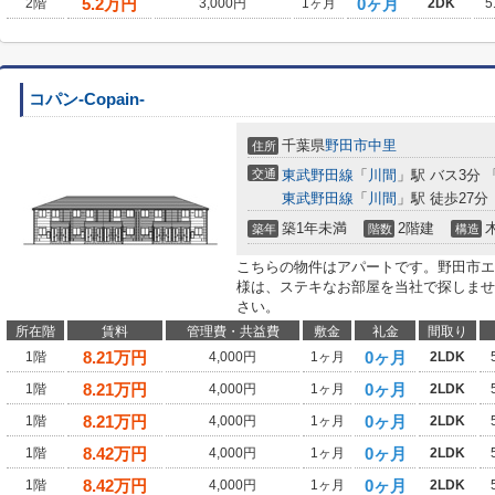
5.2
万円
0ヶ月
2階
3,000円
1ヶ月
2DK
5
コパン-Copain-
千葉県
野田市
中里
住所
交通
東武野田線
「
川間
」駅 バス3分
東武野田線
「
川間
」駅 徒歩27分
築1年未満
2階建
築年
階数
構造
こちらの物件はアパートです。野田市エ
様は、ステキなお部屋を当社で探しませ
さい。
所在階
賃料
管理費・共益費
敷金
礼金
間取り
8.21
万円
0ヶ月
1階
4,000円
1ヶ月
2LDK
8.21
万円
0ヶ月
1階
4,000円
1ヶ月
2LDK
8.21
万円
0ヶ月
1階
4,000円
1ヶ月
2LDK
8.42
万円
0ヶ月
1階
4,000円
1ヶ月
2LDK
8.42
万円
0ヶ月
1階
4,000円
1ヶ月
2LDK