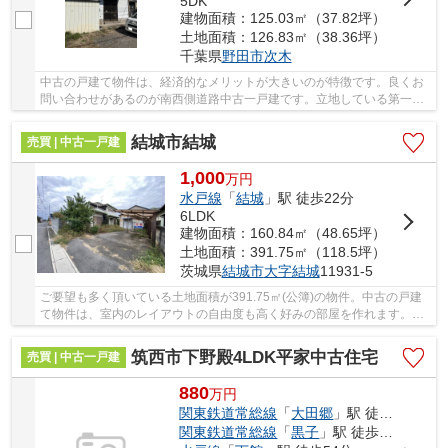
5DK
建物面積：125.03㎡（37.82坪）
土地面積：126.83㎡（38.36坪）
千葉県
野田市
次木
中古の戸建て物件は、経済的なメリットが大きいのが特徴です。良くお
問い合わせがあるのが南西側道路中古一戸建です。立地している第一種
中高層住居専用地域とは、中高層住宅の良好な...
結城市結城
売買 | 中古一戸建
1,000
万
円
水戸線
「
結城
」駅 徒歩22分
6LDK
建物面積：160.84㎡（48.65坪）
土地面積：391.75㎡（118.5坪）
茨城県
結城市
大字結城
11931-5
ご要望も多く頂いている土地面積が391.75㎡(公簿)の物件。中古の戸建
て物件は、室内のレイアウトの自由度も高く好みの部屋を作れます。建
物が密集してごちゃごちゃしない第一種低層住...
筑西市下野殿4LDK平家中古住宅
売買 | 中古一戸建
880
万
円
関東鉄道常総線
「
大田郷
」駅 徒歩27分
関東鉄道常総線
「
黒子
」駅 徒歩33分