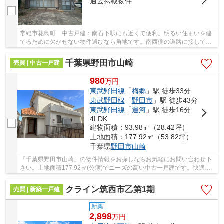
過去掲載物件
常総市花島町 中古戸建：南石下駅にも近くて便利。明るい住まいを建
てるために欠かせない物件選びなら角地です。南西側の道路に接してい
るので日当たりが良く快適です。平屋設計の物...
千葉県野田市山崎
売買 | 中古一戸建
980
万
円
東武野田線
「
梅郷
」駅 徒歩33分
東武野田線
「
野田市
」駅 徒歩43分
東武野田線
「
運河
」駅 徒歩16分
4LDK
建物面積：93.98㎡（28.42坪）
土地面積：177.92㎡（53.82坪）
千葉県
野田市
山崎
「千葉県野田市山崎」の物件情報をお探しならお気軽にお問い合わせ下
さい。土地面積177.92㎡(公簿)でニーズの高い中古一戸建です。快適な
室内環境を持つ、中古の一戸建て物件となって...
クライン筑西市乙第1期
売買 | 新築一戸建
新築
2,898
万
円