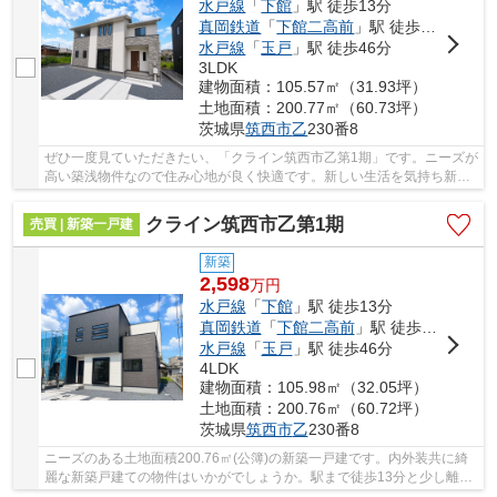
水戸線
「
下館
」駅 徒歩13分
真岡鉄道
「
下館二高前
」駅 徒歩22分
水戸線
「
玉戸
」駅 徒歩46分
3LDK
建物面積：105.57㎡（31.93坪）
土地面積：200.77㎡（60.73坪）
茨城県
筑西市
乙
230番8
ぜひ一度見ていただきたい、「クライン筑西市乙第1期」です。ニーズが
高い築浅物件なので住み心地が良く快適です。新しい生活を気持ち新た
にスタートさせるならやっぱりきれいな新築物...
クライン筑西市乙第1期
売買 | 新築一戸建
新築
2,598
万
円
水戸線
「
下館
」駅 徒歩13分
真岡鉄道
「
下館二高前
」駅 徒歩22分
水戸線
「
玉戸
」駅 徒歩46分
4LDK
建物面積：105.98㎡（32.05坪）
土地面積：200.76㎡（60.72坪）
茨城県
筑西市
乙
230番8
ニーズのある土地面積200.76㎡(公簿)の新築一戸建です。内外装共に綺
麗な新築戸建ての物件はいかがでしょうか。駅まで徒歩13分と少し離れ
ている物件です。こちらの新築一戸建は第一低...