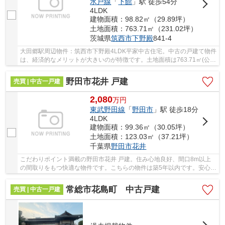
水戸線
「
下館
」駅 徒歩54分
4LDK
建物面積：98.82㎡（29.89坪）
土地面積：763.71㎡（231.02坪）
茨城県
筑西市
下野殿
841-4
大田郷駅周辺物件：筑西市下野殿4LDK平家中古住宅。中古の戸建て物件
は、経済的なメリットが大きいのが特徴です。土地面積は763.71㎡(公
簿)あります。平坦地の物件は、庭の使いやすさ...
野田市花井 戸建
売買 | 中古一戸建
2,080
万
円
東武野田線
「
野田市
」駅 徒歩18分
4LDK
建物面積：99.36㎡（30.05坪）
土地面積：123.03㎡（37.21坪）
千葉県
野田市
花井
こだわりポイント満載の野田市花井 戸建。住み心地良好、間口8m以上
の間取りをもつ快適な物件です。こちらの物件は築5年以内です。安心の
前面道路6m以上の条件を備えております。野田...
常総市花島町 中古戸建
売買 | 中古一戸建