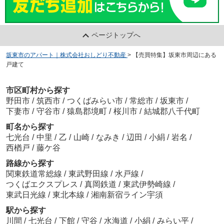
ページトップへ
坂東市のアパート｜株式会社おしどり不動産
>
【売買特集】坂東市周辺にある
戸建て
市区町村から探す
野田市
/
筑西市
/
つくばみらい市
/
常総市
/
坂東市
/
下妻市
/
守谷市
/
猿島郡境町
/
桜川市
/
結城郡八千代町
町名から探す
七光台
/
中里
/
乙
/
山崎
/
なみき
/
辺田
/
小絹
/
岩名
/
西楢戸
/
藤ケ谷
路線から探す
関東鉄道常総線
/
東武野田線
/
水戸線
/
つくばエクスプレス
/
真岡鉄道
/
東武伊勢崎線
/
東武日光線
/
東北本線
/
湘南新宿ライン宇須
駅から探す
川間
/
七光台
/
下館
/
守谷
/
水海道
/
小絹
/
みらい平
/