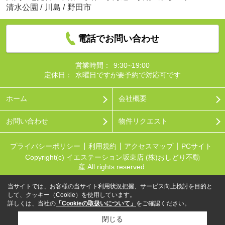
清水公園
/
川島
/
野田市
電話でお問い合わせ
営業時間：
9:30~19:00
定休日：
水曜日ですが要予約で対応可です
ホーム
会社概要
お問い合わせ
物件リクエスト
プライバシーポリシー
利用規約
アクセスマップ
PCサイト
Copyright(c) イエステーション坂東店 (株)おしどり不動
産 All rights reserved.
当サイトでは、お客様の当サイト利用状況把握、サービス向上検討を目的と
して、クッキー（Cookie）を使用しています。
詳しくは、当社の
「Cookieの取扱いについて」
をご確認ください。
閉じる