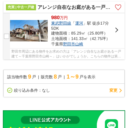
アレンジ自在なお庭がある一戸建て～千葉県野田市山崎～
売買 | 中古一戸建
980
万
円
東武野田線
「
運河
」駅 徒歩17分
5DK
建物面積：85.29㎡（25.80坪）
土地面積：141.33㎡（42.75坪）
千葉県
野田市
山崎
野田市周辺にある物件をお求めの方は「アレンジ自在なお庭がある一戸
建て～千葉県野田市山崎～」はいかがでしょうか。こちらの物件は第一
低層住居専用地域にあります。土地面積は141.3...
9
8
1～9
該当物件数
戸
販売数
戸
戸を表示
変更
絞り込み条件：
なし