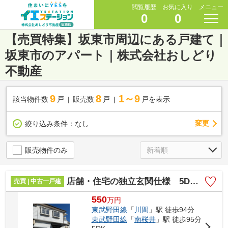
閲覧履歴
お気に入り
メニュー
0
0
【売買特集】坂東市周辺にある戸建て｜
坂東市のアパート｜株式会社おしどり
不動産
9
8
1～9
該当物件数
戸
販売数
戸
戸を表示
変更
絞り込み条件：
なし
販売物件のみ
店舗・住宅の独立玄関仕様 5DKの間取り～千葉県野田市次木～
売買 | 中古一戸建
550
万
円
東武野田線
「
川間
」駅 徒歩94分
東武野田線
「
南桜井
」駅 徒歩95分