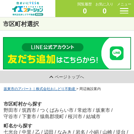
閲覧履歴
お気に入り
メニュー
0
0
市区町村選択
ページトップへ
坂東市のアパート｜株式会社おしどり不動産
>
周辺施設案内
市区町村から探す
野田市
/
筑西市
/
つくばみらい市
/
常総市
/
坂東市
/
守谷市
/
下妻市
/
猿島郡境町
/
桜川市
/
結城市
町名から探す
七光台
/
中里
/
乙
/
辺田
/
なみき
/
岩名
/
小絹
/
山崎
/
堤台
/