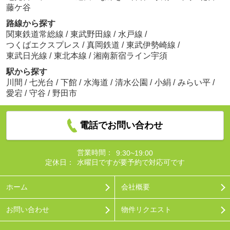
藤ケ谷
路線から探す
関東鉄道常総線
/
東武野田線
/
水戸線
/
つくばエクスプレス
/
真岡鉄道
/
東武伊勢崎線
/
東武日光線
/
東北本線
/
湘南新宿ライン宇須
駅から探す
川間
/
七光台
/
下館
/
水海道
/
清水公園
/
小絹
/
みらい平
/
愛宕
/
守谷
/
野田市
電話でお問い合わせ
営業時間：
9:30~19:00
定休日：
水曜日ですが要予約で対応可です
ホーム
会社概要
お問い合わせ
物件リクエスト