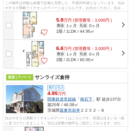
この物件は内観も綺麗で設備も充実した、平成30年築となっています。住み
やすさが満載でイチオシのアパートはこちらです。お任せください。住みよ
い環境を求め続けるあなたまで。たく...
5.9
万
円
(管理費等：3,000円 )
1ヶ月
0ヶ月
敷金
礼金
1階 / 1LDK / 44.95㎡
6.6
万
円
(管理費等：3,000円 )
1ヶ月
0ヶ月
敷金
礼金
2階 / 2LDK / 60.00㎡
サンライズ倉持
賃貸 | アパート
敷0
礼0
4.95
万円
関東鉄道常総線
「
南石下
」駅 徒歩137分
築25年 / 46.08㎡
茨城県
坂東市
岩井
２２５２－８
住みやすさが満載でイチオシのアパートはこちらです。快適な住まいを一緒
に見つけていきましょう。当社は多数の物件をご紹介しております。ぜひ一
度ホームページよりご覧ください。