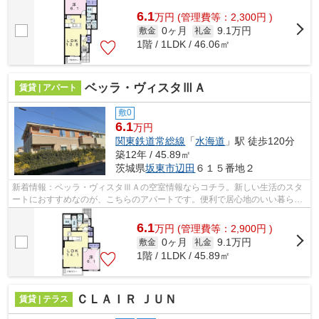
6.1
万
円
(管理費等：2,300円 )
0ヶ月
9.1万円
敷金
礼金
1階 / 1LDK / 46.06㎡
ベッラ・ヴィスタⅢＡ
賃貸 | アパート
敷0
6.1
万円
関東鉄道常総線
「
水海道
」駅 徒歩120分
築12年 / 45.89㎡
茨城県
坂東市
辺田
６１５番地２
新着情報：ベッラ・ヴィスタⅢＡの空室情報ならコチラ。新しい生活のスタ
ートにおすすめなのが、こちらのアパートです。便利で居心地のいい暮らし
をしたいとお考えなら、当社のオススメ...
6.1
万
円
(管理費等：2,900円 )
0ヶ月
9.1万円
敷金
礼金
1階 / 1LDK / 45.89㎡
ＣＬＡＩＲ ＪＵＮ
賃貸 | テラス