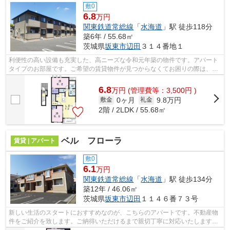
敷0
6.8
万円
関東鉄道常総線
「
水海道
」駅 徒歩118分
築6年 / 55.68㎡
茨城県
坂東市
辺田
３１４番地１
利便性の高い設備も充実した、高ニーズな令和元年築の物件です。アパート
タイプのお部屋です。ご希望の賃貸物件が見つからなくてお困りの際は、当
社にお任せ下さい。当社は多種多様な...
6.8
万
円
(管理費等：3,500円 )
0ヶ月
9.8万円
敷金
礼金
2階 / 2LDK / 55.68㎡
ベル フローラ
賃貸 | アパート
敷0
6.1
万円
関東鉄道常総線
「
水海道
」駅 徒歩134分
築12年 / 46.06㎡
茨城県
坂東市
辺田
１１４６番７３号
新しい生活のスタートにおすすめなのが、こちらのアパートです。不動産物
件をご紹介を致します。ご納得いただけるまで親切丁寧に対応いたします。
どうぞこちらからご利用ください。