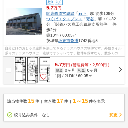
敷0
礼0
5.7
万円
関東鉄道常総線
「
石下
」駅 徒歩108分
つくばエクスプレス
「
守谷
」駅 バス82
分 「関鉄バス商工会猿島支所前停」 停
歩2分
築13年 / 60.05㎡
茨城県
坂東市
沓掛
1742番地5
自分だけのおしゃれ空間を演出できるテラスハウスの物件です。外観タイル
張りのテラスハウスは、素敵でオシャレです。物件を探すなら、数多くの物
件情報をご覧下さい。失敗しないお部...
5.7
万
円
(管理費等：2,500円 )
0ヶ月
0ヶ月
敷金
礼金
1階 / 2LDK / 60.05㎡
15
17
1～15
該当物件数
件
空き数
件
件を表示
変更
絞り込み条件：
なし