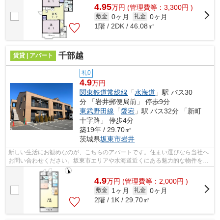
4.95
万
円
(管理費等：3,300円 )
0ヶ月
0ヶ月
敷金
礼金
1階 / 2DK / 46.08㎡
千部越
賃貸 | アパート
礼0
4.9
万円
関東鉄道常総線
「
水海道
」駅 バス30
分 「岩井郵便局前」 停歩9分
東武野田線
「
愛宕
」駅 バス32分 「新町
十字路」 停歩4分
築19年 / 29.70㎡
茨城県
坂東市
岩井
新しい生活にお勧めなのが、こちらのアパートです。住まい選びなら当社へ
お問い合わせください。坂東市エリアや水海道近くにある魅力的な物件を多
数取り揃えております。
4.9
万
円
(管理費等：2,000円 )
1ヶ月
0ヶ月
敷金
礼金
2階 / 1K / 29.70㎡