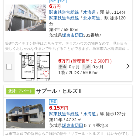
6
万円
関東鉄道常総線
「
水海道
」駅 徒歩114分
関東鉄道常総線
「
北水海道
」駅 徒歩120
分
築8年 / 59.62㎡
茨城県
坂東市
辺田
333番地7
築8年のイチオシ物件はこちらです。テラスハウスの物件なので、見た目も
美しくおしゃれな住まいで生活することができます。坂東市の水海道周辺は
交通の便が良く通勤や通学に便利です。...
6
万
円
(管理費等：2,500円 )
0ヶ月
0ヶ月
敷金
礼金
1階 / 2LDK / 59.62㎡
サプール・ヒルズⅡ
賃貸 | アパート
敷0
6.15
万円
関東鉄道常総線
「
水海道
」駅 徒歩122分
築11年 / 47.31㎡
茨城県
坂東市
辺田
５７４番地３
坂東市近辺での新居ならご好評の物件「サプール・ヒルズⅡ」はいかがでし