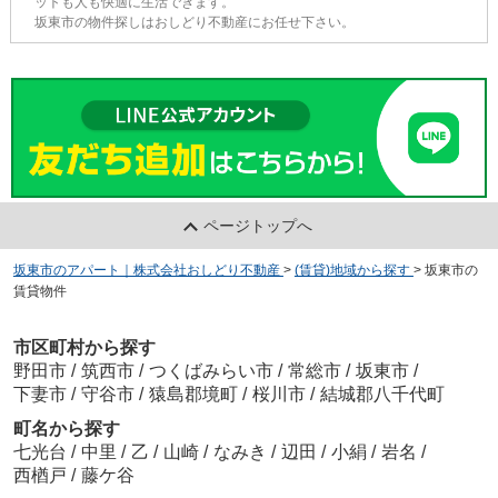
ットも人も快適に生活できます。
坂東市の物件探しはおしどり不動産にお任せ下さい。
ページトップへ
坂東市のアパート｜株式会社おしどり不動産
>
(賃貸)地域から探す
>
坂東市の
賃貸物件
市区町村から探す
野田市
/
筑西市
/
つくばみらい市
/
常総市
/
坂東市
/
下妻市
/
守谷市
/
猿島郡境町
/
桜川市
/
結城郡八千代町
町名から探す
七光台
/
中里
/
乙
/
山崎
/
なみき
/
辺田
/
小絹
/
岩名
/
西楢戸
/
藤ケ谷