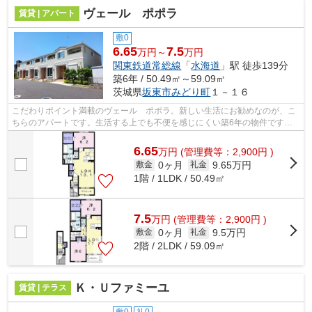
ヴェール ポポラ
賃貸 | アパート
敷0
6.65
7.5
万円～
万円
関東鉄道常総線
「
水海道
」駅 徒歩139分
築6年 / 50.49㎡～59.09㎡
茨城県
坂東市
みどり町
１－１６
こだわりポイント満載のヴェール ポポラ。新しい生活にお勧めなのが、こ
ちらのアパートです。生活する上でも不便を感じにくい築6年の物件です。
帰る場所に魅力があると、より楽しい生...
6.65
万
円
(管理費等：2,900円 )
0ヶ月
9.65万円
敷金
礼金
1階 / 1LDK / 50.49㎡
7.5
万
円
(管理費等：2,900円 )
0ヶ月
9.5万円
敷金
礼金
2階 / 2LDK / 59.09㎡
Ｋ・Ｕファミーユ
賃貸 | テラス
敷0
礼0