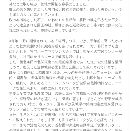
発などに取り組み、荒地の開拓を容易にしました。
郷土の民を想い奔走した将門公。民衆と共に生き、闘った勇姿から、今
も郷土の人々に慕われています。
政の本拠地とした石井（いわい）の営所跡、将門の魂を弔うため三女に
よって建立された國王神社、胴塚がある延命院など、市内には数々の伝
説に彩られた伝承、史跡が点在しています。
○毎年11月に開催されている「将門まつり」では、千年前に遡ったかの
ような壮大絢爛な時代絵巻が繰り広げられます。一方、将門まつり当日
に行われる「将門ハーフマラソン大会」では、数多くの市民ランナーが
参加し、将門ゆかりのコースで健脚を競います。
また、後北条氏の北関東進出の最前線基地であった逆井城の遺構を活用
しつつ、復元した逆井城跡公園も歴史公園として親しまれています。
ほかにも市内には図書館と音楽ホールの複合施設ベルフォーレ、資料
館・図書館・天体観測施設の機能を備えたさしま郷土館ミューズ、見
て・触れて・楽しめるミュージアムパーク茨城県自然博物館など、ユニ
ークな施設もあり、市民に親しまれています。
主要な産業である農業では、温暖な気候と首都圏への地理的条件を生か
して生鮮野菜の栽培が盛んです。気候に恵まれ、ほとんどの野菜が栽培
されており 特に、春レタス、夏ネギは茨城県の銘柄指定産地を受ける
ブランド品として市場でも人気となっています。
また、生糸とともに江戸末期から明治初期にかけて重要な輸出品目の一
つに数えられた、「さしま茶」も香りが強くコクがあると評判です。
一方、まちの活性化のため、首都圏中央連絡自動車道「坂東インター」
の開通を契機とした、周辺地域への企業誘致活動を推進するなど、豊か