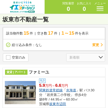
閲覧履歴
お気に入り
メニュー
0
0
坂東市不動産一覧
15
17
1～15
該当物件数
件
空き数
件
件を表示
変更
絞り込み条件：
なし
空室のみ
ファミーユ
賃貸 | アパート
礼0
5.9
6.6
万円～
万円
関東鉄道常総線
「
水海道
」駅 バス30
分 「岩井第二小学校」 停歩4分
築8年 / 44.95㎡～60.00㎡
茨城県
坂東市
辺田