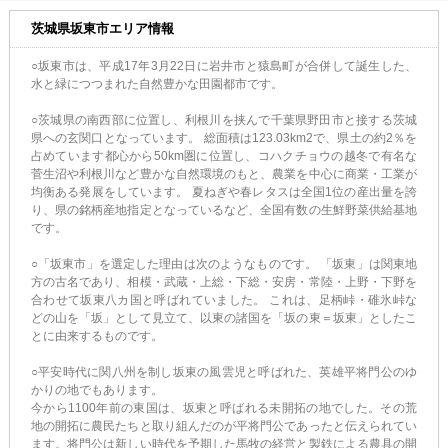
茨城県坂東市エリア情報
○坂東市は、平成17年3月22日に岩井市と猿島町が合併して誕生した、
水と緑につつまれた自然豊かな田園都市です。
○茨城県の南西部に位置し、利根川を挟んで千葉県野田市と接する茨城
県への玄関口となっています。 総面積は123.03km2で、県土の約2％を
占めています都心から50km圏に位置し、コハクチョウの越冬で有名な
菅生沼や利根川など豊かな自然環境のもと、農業を中心に商業・工業が
均衡ある発展をしています。 夏ねぎや春レタスは全国1位の産出量を誇
り、県の銘柄産地指定となっているなど、全国有数の生鮮野菜供給基地
です。
○「坂東市」を選定した理由は次のようなものです。 「坂東」は関東地
方の古名であり、相模・武蔵・上総・下総・安房・常陸・上野・下野を
合わせて坂東八カ国と呼ばれていました。 これは、足柄峠・碓氷峠な
どの山を「坂」として見立て、以東の諸国を「坂の東＝坂東」としたこ
とに由来するものです。
○平安時代に関八州を制し坂東の風雲児と呼ばれた、英雄平将門公のゆ
かりの地でもあります。
今から1100年前の東国は、坂東と呼ばれる未開拓の地でした。その荒
地の開拓に農民たちと取り組んだのが平将門公であったと伝えられてい
ます。将門公は新しい時代を予期した馬牧の経営と製鉄による農具の開