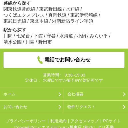
路線から探す
関東鉄道常総線
/
東武野田線
/
水戸線
/
つくばエクスプレス
/
真岡鉄道
/
東武伊勢崎線
/
東武日光線
/
東北本線
/
湘南新宿ライン宇須
駅から探す
川間
/
七光台
/
下館
/
守谷
/
水海道
/
小絹
/
みらい平
/
清水公園
/
川島
/
野田市
電話でお問い合わせ
営業時間：
9:30~19:00
定休日：
水曜日ですが要予約で対応可です
ホーム
会社概要
お問い合わせ
物件リクエスト
プライバシーポリシー
利用規約
アクセスマップ
PCサイト
Copyright(c) イエステーション坂東店 (株)おしどり不動