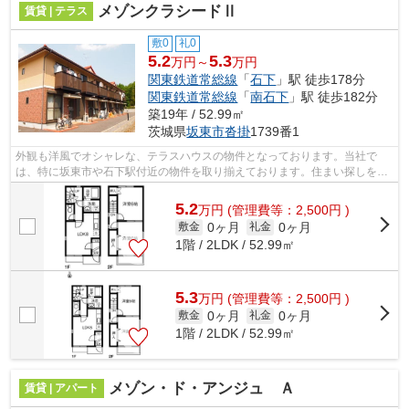
メゾンクラシードⅡ
賃貸 | テラス
敷0
礼0
5.2
5.3
万円～
万円
関東鉄道常総線
「
石下
」駅 徒歩178分
関東鉄道常総線
「
南石下
」駅 徒歩182分
築19年 / 52.99㎡
茨城県
坂東市
沓掛
1739番1
外観も洋風でオシャレな、テラスハウスの物件となっております。当社で
は、特に坂東市や石下駅付近の物件を取り揃えております。住まい探しをす
るのであれば、是非お任せください。
5.2
万
円
(管理費等：2,500円 )
0ヶ月
0ヶ月
敷金
礼金
1階 / 2LDK / 52.99㎡
5.3
万
円
(管理費等：2,500円 )
0ヶ月
0ヶ月
敷金
礼金
1階 / 2LDK / 52.99㎡
メゾン・ド・アンジュ Ａ
賃貸 | アパート