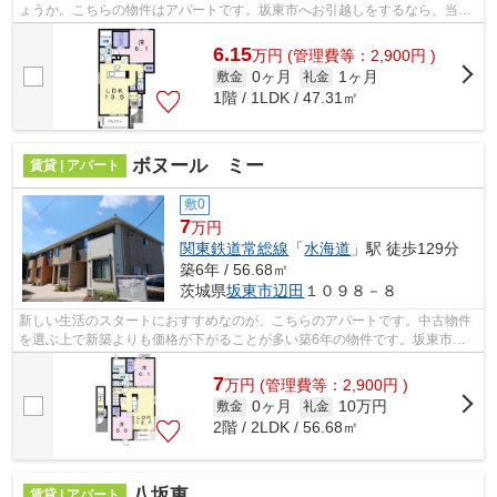
ょうか。こちらの物件はアパートです。坂東市へお引越しをするなら、当社
オススメの賃貸物件はいかがでしょうか...
6.15
万
円
(管理費等：2,900円 )
0ヶ月
1ヶ月
敷金
礼金
1階 / 1LDK / 47.31㎡
ボヌール ミー
賃貸 | アパート
敷0
7
万円
関東鉄道常総線
「
水海道
」駅 徒歩129分
築6年 / 56.68㎡
茨城県
坂東市
辺田
１０９８－８
新しい生活のスタートにおすすめなのが、こちらのアパートです。中古物件
を選ぶ上で新築よりも価格が下がることが多い築6年の物件です。坂東市で
お部屋探しをするなら、当社のオススメ...
7
万
円
(管理費等：2,900円 )
0ヶ月
10万円
敷金
礼金
2階 / 2LDK / 56.68㎡
八坂東
賃貸 | アパート