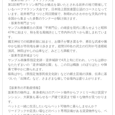
第1回将門マラソン将門公が拠点を築いたとされる岩井の地で開催して
いるハーフマラソン大会です。日本陸上競技連盟公認のコースとなって
います。岩井将門まつりと同日開催で、秋晴れのさわやかな天気の中を
全国から集まった多数のランナーが駆け抜けます。
・坂東市将門まつり
サンプル画像郷土の英雄「平将門公」の雄姿を現代に甦らせようと昭和
47年に始まり、秋を彩る風物詩として市内外の方々から親しまれていま
す。
國王神社での戦勝祈願に始まり、お囃子が響き渡る中、勇壮な武者や雅
やかな姫が市街地を練り歩きます。総勢100名の武士の行列や弓道模範
演武、神田ばやしの山車など、みどころ満載です。
・坂東市逆井城まつり
サンプル画像県指定史跡・逆井城跡で4月上旬に行われ、いつもは静か
なたたずまいの「逆井城跡公園」も、この日は幟旗（のぼりばた）や陣
幕で華やかに飾られます。
猿島ばやし（県指定無形民俗文化財）などの郷土芸能の演奏、伝承に基
づいた「出陣式」など、さまざまな催しで会場内は盛り上がります。
【坂東市の不動産情報】
坂東市の物件は、単身者向けのアパート物件からファミリー向け賃貸マ
ンション、大家族も暮らせる一戸建て賃貸まで様々な物件が見つかりま
す。
ペットと一緒に生活したいならペット可物件に暮らしませんか？
リードフックや足洗い場などのペット専用設備がある賃貸物件なら、ペ