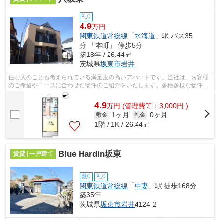
礼0
4.9
万円
関東鉄道常総線
「
水海道
」駅 バス35
分 「本町」 停歩5分
築18年 / 26.44㎡
茨城県
坂東市
岩井
住む人のことも考えられている満足度の高いアパートです。当社は、お客様
のご希望やニーズに合わせた物件のご紹介をいたします。多種多様な物件情
報を取り扱っておりますので、お気軽...
4.9
万
円
(管理費等：3,000円 )
1ヶ月
0ヶ月
敷金
礼金
1階 / 1K / 26.44㎡
Blue Hardin坂東
賃貸 | 一戸建て
敷0
礼0
関東鉄道常総線
「
中妻
」駅 徒歩168分
築35年
茨城県
坂東市
岩井
4124-2