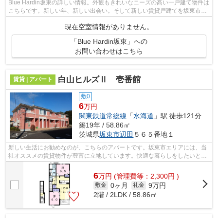
Blue Hardin坂東の詳しい情報。外観もきれいなニーズの高い一戸建て物件は
こちらです。新しい年、新しい出会い。そして新しい賃貸戸建てを坂東市エ
リアと関東鉄道常総線中妻付近で探し...
現在空室情報がありません。
「Blue Hardin坂東」への
お問い合わせはこちら
白山ヒルズⅡ 壱番館
賃貸 | アパート
敷0
6
万円
関東鉄道常総線
「
水海道
」駅 徒歩121分
築19年 / 58.86㎡
茨城県
坂東市
辺田
５６５番地１
新しい生活にお勧めなのが、こちらのアパートです。坂東市エリアには、当
社オススメの賃貸物件が豊富に立地しています。快適な暮らしをしたいとお
考えでしたら、ぜひ当社へご連絡下さい。
6
万
円
(管理費等：2,300円 )
0ヶ月
9万円
敷金
礼金
2階 / 2LDK / 58.86㎡