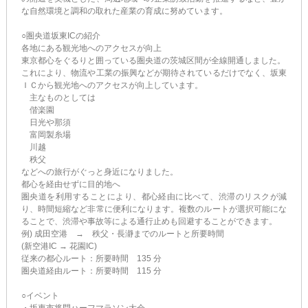
な自然環境と調和の取れた産業の育成に努めています。
○圏央道坂東ICの紹介
各地にある観光地へのアクセスが向上
東京都心をぐるりと囲っている圏央道の茨城区間が全線開通しました。
これにより、物流や工業の振興などが期待されているだけでなく、坂東
ＩＣから観光地へのアクセスが向上しています。
主なものとしては
偕楽園
日光や那須
富岡製糸場
川越
秩父
などへの旅行がぐっと身近になりました。
都心を経由せずに目的地へ
圏央道を利用することにより、都心経由に比べて、渋滞のリスクが減
り、時間短縮など非常に便利になります。複数のルートが選択可能にな
ることで、渋滞や事故等による通行止めも回避することができます。
例) 成田空港 → 秩父・長瀞までのルートと所要時間
(新空港IC → 花園IC)
従来の都心ルート：所要時間 135 分
圏央道経由ルート：所要時間 115 分
○イベント
・坂東市将門ハーフマラソン大会