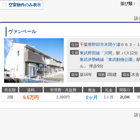
並び順：
空室物件のみ表示
該
ヴァンベール
千葉県
野田市
木間ケ瀬
６６３－
住所
交通
東武野田線
「
川間
」駅 バス12分
東武伊勢崎線
「
東武動物公園
」駅
ル」 停歩9分
築16年
2階建
木造
築年
階数
構造
所在階
賃料
管理費・共益費
敷金
礼金
間取り
5.5
万円
0ヶ月
2階
2,300円
1ヶ月
2LDK
5
該