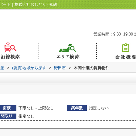
パート｜株式会社おしどり不動産
営業時間：9:30~19:00
動産
>
(賃貸)地域から探す
>
野田市
>
木間ケ瀬の賃貸物件
面積
下限なし～上限なし
築年数
指定しない
間取り
指定なし