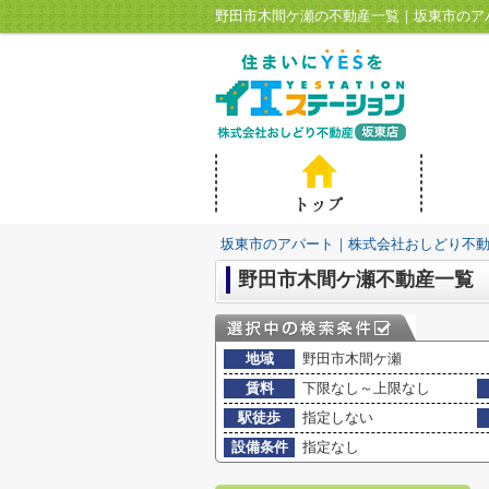
野田市木間ケ瀬の不動産一覧｜坂東市のア
坂東市のアパート｜株式会社おしどり不
野田市木間ケ瀬不動産一覧
地域
野田市木間ケ瀬
賃料
下限なし～上限なし
駅徒歩
指定しない
設備条件
指定なし