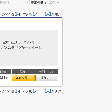
表示件数：
1
1
1-1
当公開件数
件 空き数
件
件表示
１
 「宝珠花上町」 停歩7分
 バス28分 「関宿中央ターミナ
面積
詳細
検討リスト
5.81㎡
詳細を見る
追加する
1
1
1-1
当公開件数
件 空き数
件
件表示