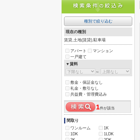
種別で絞り込む
現在の種別
賃貸,土地(賃貸),駐車場
アパート
マンション
一戸建て
▼賃料
～
敷金・保証金なし
礼金・敷引なし
共益費・管理費込み
1
件が該当
間取り
ワンルーム
1K
1DK
1LDK
2K
2DK