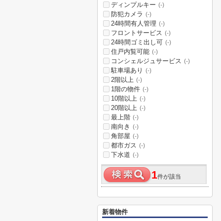
ディンプルキー
(-)
防犯カメラ
(-)
24時間有人管理
(-)
フロントサービス
(-)
24時間ゴミ出し可
(-)
住戸内覧可能
(-)
コンシェルジュサービス
(-)
駐車場あり
(-)
2階以上
(-)
1階の物件
(-)
10階以上
(-)
20階以上
(-)
最上階
(-)
南向き
(-)
角部屋
(-)
都市ガス
(-)
下水道
(-)
1
件が該当
新着物件