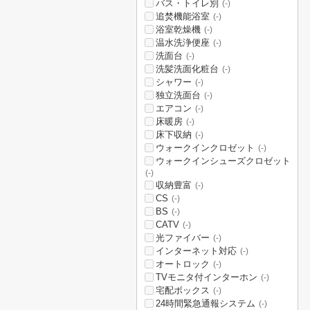
バス・トイレ別
(-)
追焚機能浴室
(-)
浴室乾燥機
(-)
温水洗浄便座
(-)
洗面台
(-)
洗髪洗面化粧台
(-)
シャワー
(-)
独立洗面台
(-)
エアコン
(-)
床暖房
(-)
床下収納
(-)
ウォークインクロゼット
(-)
ウォークインシューズクロゼット
(-)
収納豊富
(-)
CS
(-)
BS
(-)
CATV
(-)
光ファイバー
(-)
インターネット対応
(-)
オートロック
(-)
TVモニタ付インターホン
(-)
宅配ボックス
(-)
24時間緊急通報システム
(-)