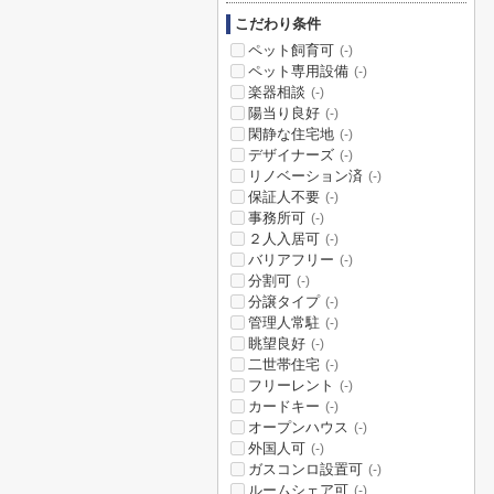
こだわり条件
ペット飼育可
(-)
ペット専用設備
(-)
楽器相談
(-)
陽当り良好
(-)
閑静な住宅地
(-)
デザイナーズ
(-)
リノベーション済
(-)
保証人不要
(-)
事務所可
(-)
２人入居可
(-)
バリアフリー
(-)
分割可
(-)
分譲タイプ
(-)
管理人常駐
(-)
眺望良好
(-)
二世帯住宅
(-)
フリーレント
(-)
カードキー
(-)
オープンハウス
(-)
外国人可
(-)
ガスコンロ設置可
(-)
ルームシェア可
(-)