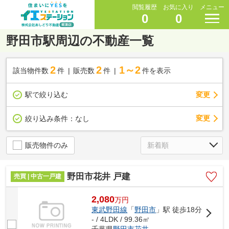
閲覧履歴
お気に入り
メニュー
0
0
野田市駅周辺の不動産一覧
2
2
1～2
該当物件数
件
販売数
件
件を表示
駅で絞り込む
変更
変更
絞り込み条件：
なし
販売物件のみ
野田市花井 戸建
売買 | 中古一戸建
2,080
万
円
東武野田線
「
野田市
」駅 徒歩18分
- / 4LDK / 99.36㎡