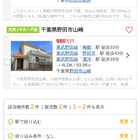
千葉県
野田市
花井
こだわりポイント満載の野田市花井 戸建。住み心地良好、間口8m以上
の間取りをもつ快適な物件です。こちらの物件は築5年以内です。安心の
前面道路6m以上の条件を備えております。野田...
千葉県野田市山崎
売買 | 中古一戸建
980
万
円
東武野田線
「
梅郷
」駅 徒歩33分
東武野田線
「
野田市
」駅 徒歩43分
東武野田線
「
運河
」駅 徒歩16分
- / 4LDK / 93.98㎡
千葉県
野田市
山崎
「千葉県野田市山崎」の物件情報をお探しならお気軽にお問い合わせ下
さい。土地面積177.92㎡(公簿)でニーズの高い中古一戸建です。快適な
室内環境を持つ、中古の一戸建て物件となって...
2
2
1～2
該当物件数
件
販売数
件
件を表示
駅で絞り込む
変更
変更
絞り込み条件：
なし