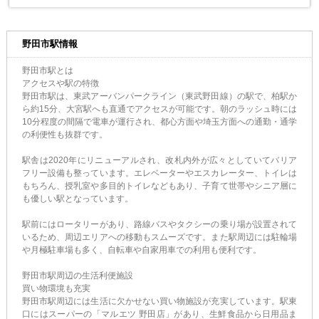
野田市駅情報
野田市駅とは
アクセスや駅の特徴
野田市駅は、東武アーバンパークライン（東武野田線）の駅で、柏駅か
ら約15分、大宮駅へも直通でアクセスが可能です。朝のラッシュ時には
10分程度の間隔で電車が運行され、都心方面や埼玉方面への通勤・通学
の利便性も抜群です。
駅舎は2020年にリニューアルされ、改札内外が広々としていてバリア
フリー設備も整っています。エレベーターやエスカレーター、トイレは
もちろん、授乳室や多目的トイレなどもあり、子育て世帯やシニア層に
も優しい駅となっています。
駅前にはロータリーがあり、路線バスやタクシーの乗り場が設置されて
いるため、周辺エリアへの移動もスムーズです。また駅周辺には駐輪場
や月極駐車場も多く、自転車や自家用車での利用も便利です。
野田市駅周辺の生活利便施設
買い物環境も充実
野田市駅周辺には生活に欠かせない買い物施設が充実しています。駅東
口にはスーパーの「マルエツ 野田店」があり、生鮮食品から日用品ま