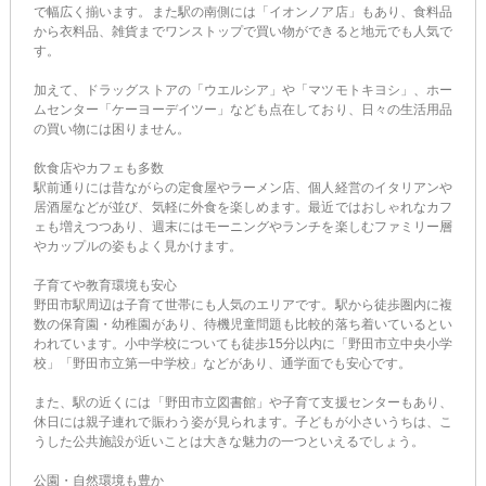
で幅広く揃います。また駅の南側には「イオンノア店」もあり、食料品
から衣料品、雑貨までワンストップで買い物ができると地元でも人気で
す。
加えて、ドラッグストアの「ウエルシア」や「マツモトキヨシ」、ホー
ムセンター「ケーヨーデイツー」なども点在しており、日々の生活用品
の買い物には困りません。
飲食店やカフェも多数
駅前通りには昔ながらの定食屋やラーメン店、個人経営のイタリアンや
居酒屋などが並び、気軽に外食を楽しめます。最近ではおしゃれなカフ
ェも増えつつあり、週末にはモーニングやランチを楽しむファミリー層
やカップルの姿もよく見かけます。
子育てや教育環境も安心
野田市駅周辺は子育て世帯にも人気のエリアです。駅から徒歩圏内に複
数の保育園・幼稚園があり、待機児童問題も比較的落ち着いているとい
われています。小中学校についても徒歩15分以内に「野田市立中央小学
校」「野田市立第一中学校」などがあり、通学面でも安心です。
また、駅の近くには「野田市立図書館」や子育て支援センターもあり、
休日には親子連れで賑わう姿が見られます。子どもが小さいうちは、こ
うした公共施設が近いことは大きな魅力の一つといえるでしょう。
公園・自然環境も豊か