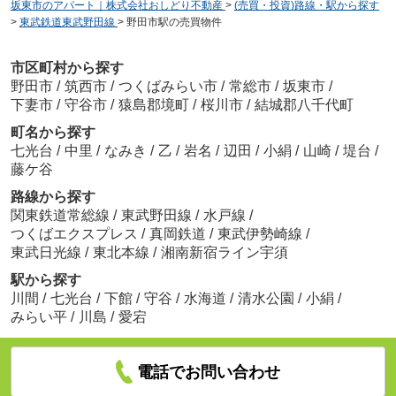
坂東市のアパート｜株式会社おしどり不動産
>
(売買・投資)路線・駅から探す
>
東武鉄道東武野田線
>
野田市駅の売買物件
市区町村から探す
野田市
/
筑西市
/
つくばみらい市
/
常総市
/
坂東市
/
下妻市
/
守谷市
/
猿島郡境町
/
桜川市
/
結城郡八千代町
町名から探す
七光台
/
中里
/
なみき
/
乙
/
岩名
/
辺田
/
小絹
/
山崎
/
堤台
/
藤ケ谷
路線から探す
関東鉄道常総線
/
東武野田線
/
水戸線
/
つくばエクスプレス
/
真岡鉄道
/
東武伊勢崎線
/
東武日光線
/
東北本線
/
湘南新宿ライン宇須
駅から探す
川間
/
七光台
/
下館
/
守谷
/
水海道
/
清水公園
/
小絹
/
みらい平
/
川島
/
愛宕
電話でお問い合わせ