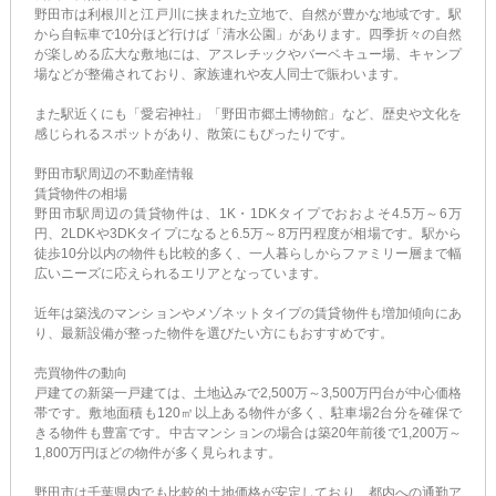
野田市は利根川と江戸川に挟まれた立地で、自然が豊かな地域です。駅
から自転車で10分ほど行けば「清水公園」があります。四季折々の自然
が楽しめる広大な敷地には、アスレチックやバーベキュー場、キャンプ
場などが整備されており、家族連れや友人同士で賑わいます。
また駅近くにも「愛宕神社」「野田市郷土博物館」など、歴史や文化を
感じられるスポットがあり、散策にもぴったりです。
野田市駅周辺の不動産情報
賃貸物件の相場
野田市駅周辺の賃貸物件は、1K・1DKタイプでおおよそ4.5万～6万
円、2LDKや3DKタイプになると6.5万～8万円程度が相場です。駅から
徒歩10分以内の物件も比較的多く、一人暮らしからファミリー層まで幅
広いニーズに応えられるエリアとなっています。
近年は築浅のマンションやメゾネットタイプの賃貸物件も増加傾向にあ
り、最新設備が整った物件を選びたい方にもおすすめです。
売買物件の動向
戸建ての新築一戸建ては、土地込みで2,500万～3,500万円台が中心価格
帯です。敷地面積も120㎡以上ある物件が多く、駐車場2台分を確保で
きる物件も豊富です。中古マンションの場合は築20年前後で1,200万～
1,800万円ほどの物件が多く見られます。
野田市は千葉県内でも比較的土地価格が安定しており、都内への通勤ア