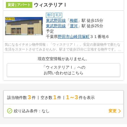
ウィステリアⅠ
賃貸 | アパート
敷0
礼0
東武野田線
「
梅郷
」駅 徒歩15分
東武野田線
「
運河
」駅 徒歩25分
予定
千葉県
野田市
山崎貝塚町
３１番地６
気になるイチオシ物件情報：「ウィステリアⅠ」。安定の新築物件で新たな
生活をスタートさせてみませんか。駅まで徒歩15分に立地する物件です。周
辺環境も良好で、魅力的な住環境のある...
現在空室情報がありません。
「ウィステリアⅠ」への
お問い合わせはこちら
3
1
1～3
該当物件数
件
空き数
件
件を表示
変更
絞り込み条件：
なし