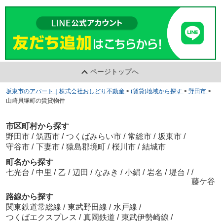
ページトップへ
坂東市のアパート｜株式会社おしどり不動産
>
(賃貸)地域から探す
>
野田市
>
山崎貝塚町の賃貸物件
市区町村から探す
野田市
/
筑西市
/
つくばみらい市
/
常総市
/
坂東市
/
守谷市
/
下妻市
/
猿島郡境町
/
桜川市
/
結城市
町名から探す
/
七光台
/
中里
/
乙
/
辺田
/
なみき
/
小絹
/
岩名
/
堤台
/
藤ケ谷
路線から探す
関東鉄道常総線
/
東武野田線
/
水戸線
/
つくばエクスプレス
/
真岡鉄道
/
東武伊勢崎線
/