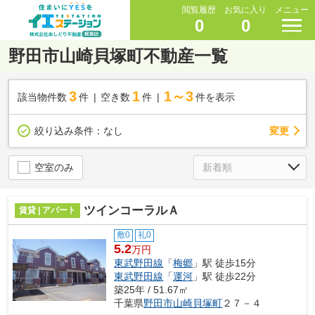
閲覧履歴
お気に入り
メニュー
0
0
野田市山崎貝塚町不動産一覧
3
1
1～3
該当物件数
件
空き数
件
件を表示
変更
絞り込み条件：
なし
空室のみ
ツインコーラルＡ
賃貸 | アパート
敷0
礼0
5.2
万円
東武野田線
「
梅郷
」駅 徒歩15分
東武野田線
「
運河
」駅 徒歩22分
築25年 / 51.67㎡
千葉県
野田市
山崎貝塚町
２７－４