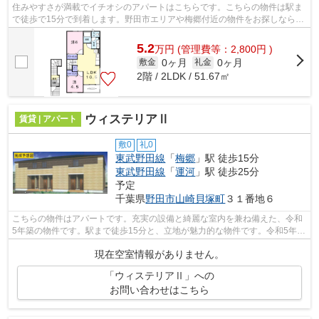
住みやすさが満載でイチオシのアパートはこちらです。こちらの物件は駅ま
で徒歩で15分で到着します。野田市エリアや梅郷付近の物件をお探しなら、
ぜひお任せください。当社でなら、お...
5.2
万
円
(管理費等：2,800円 )
0ヶ月
0ヶ月
敷金
礼金
2階 / 2LDK / 51.67㎡
ウィステリアⅡ
賃貸 | アパート
敷0
礼0
東武野田線
「
梅郷
」駅 徒歩15分
東武野田線
「
運河
」駅 徒歩25分
予定
千葉県
野田市
山崎貝塚町
３１番地６
こちらの物件はアパートです。充実の設備と綺麗な室内を兼ね備えた、令和
5年築の物件です。駅まで徒歩15分と、立地が魅力的な物件です。令和5年9
月完成の新築物件です。快適で楽しい毎...
現在空室情報がありません。
「ウィステリアⅡ」への
お問い合わせはこちら