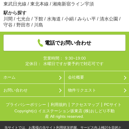
東武日光線
/
東北本線
/
湘南新宿ライン宇須
駅から探す
川間
/
七光台
/
下館
/
水海道
/
小絹
/
みらい平
/
清水公園
/
守谷
/
野田市
/
川島
電話でお問い合わせ
営業時間：
9:30~19:00
定休日：
水曜日ですが要予約で対応可です
ホーム
会社概要
お問い合わせ
物件リクエスト
プライバシーポリシー
利用規約
アクセスマップ
PCサイト
Copyright(c) イエステーション坂東店 (株)おしどり不動
産 All rights reserved.
当サイトでは、お客様の当サイト利用状況把握、サービス向上検討を目的と