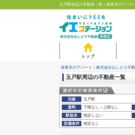
玉戸駅周辺の不動産一覧｜坂東市のアパー
坂東市のアパート｜株式会社おしどり不
玉戸駅周辺の不動産一覧
沿線
玉戸駅
賃料
下限なし～上限なし
駅徒歩
指定しない
設備条件
指定なし