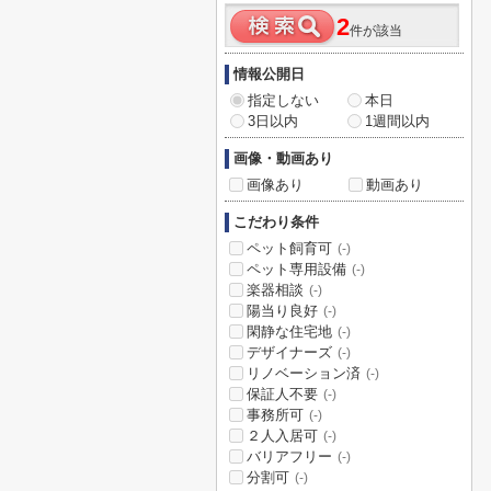
2
件が該当
情報公開日
指定しない
本日
3日以内
1週間以内
画像・動画あり
画像あり
動画あり
こだわり条件
ペット飼育可
(-)
ペット専用設備
(-)
楽器相談
(-)
陽当り良好
(-)
閑静な住宅地
(-)
デザイナーズ
(-)
リノベーション済
(-)
保証人不要
(-)
事務所可
(-)
２人入居可
(-)
バリアフリー
(-)
分割可
(-)