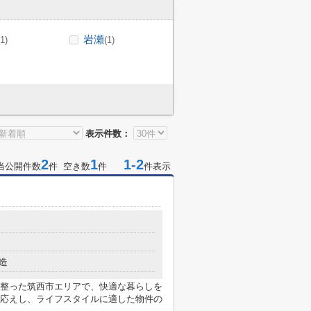
岩瀬
(1)
(1)
表示件数：
2
1
1-2
当公開件数
件 空き数
件
件表示
造
整った筑西市エリアで、快適な暮らしを
応えし、ライフスタイルに適した物件の