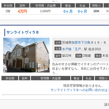
ご...
所在階
賃料
管理費・共益費
敷金
礼金
間取り
4
万円
0ヶ月
0ヶ月
2階
2,000円
2DK
5
サンライトヴィラＢ
茨城県
筑西市
下川島
８１６－８
住所
交通
水戸線
「
玉戸
」駅 徒歩16分
築22年
2階建
木造
築年
階数
構造
住みやすさが満載でイチオシのアパート
住まいを探すなら、当社にお任せ下さい
う...
所在階
賃料
管理費・共益費
敷金
礼金
間取り
現在空室情報がありません。
サンライトヴィラＢへのお問い合わせは
該