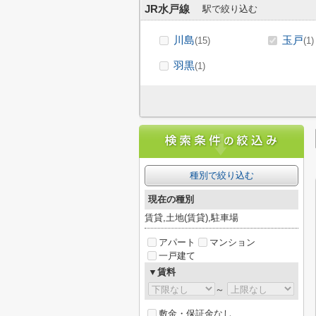
JR水戸線
駅で絞り込む
川島
玉戸
(15)
(1)
羽黒
(1)
種別で絞り込む
現在の種別
賃貸,土地(賃貸),駐車場
アパート
マンション
一戸建て
▼賃料
～
敷金・保証金なし