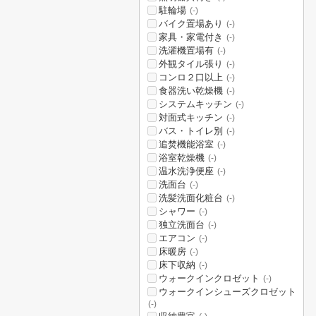
駐輪場
(-)
バイク置場あり
(-)
家具・家電付き
(-)
洗濯機置場有
(-)
外観タイル張り
(-)
コンロ２口以上
(-)
食器洗い乾燥機
(-)
システムキッチン
(-)
対面式キッチン
(-)
バス・トイレ別
(-)
追焚機能浴室
(-)
浴室乾燥機
(-)
温水洗浄便座
(-)
洗面台
(-)
洗髪洗面化粧台
(-)
シャワー
(-)
独立洗面台
(-)
エアコン
(-)
床暖房
(-)
床下収納
(-)
ウォークインクロゼット
(-)
ウォークインシューズクロゼット
(-)