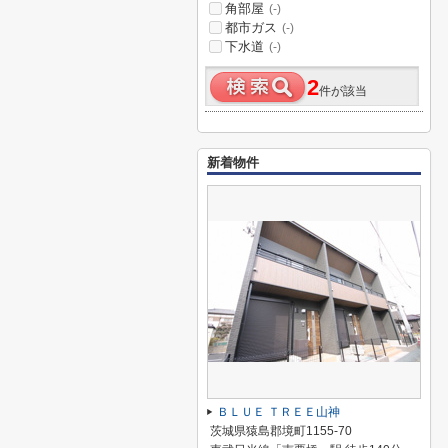
角部屋
(-)
都市ガス
(-)
下水道
(-)
2
件が該当
新着物件
ＢＬＵＥ ＴＲＥＥ山神
茨城県猿島郡境町1155-70