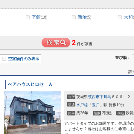
下館
新治
大和
(18)
(5)
2
件が該当
並び順：
空室物件のみ表示
該
ぺアハウスヒロセ Ａ
茨城県
筑西市
下川島
８０６－２
住所
交通
水戸線
「
玉戸
」駅 徒歩19分
築26年
2階建
鉄骨
築年
階数
構造
アパートタイプのお部屋です。住環境の
しませんか？当社はお客様のご希望にお