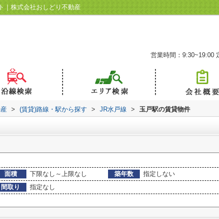
ト｜株式会社おしどり不動産
営業時間：9:30~19:00
動産
>
(賃貸)路線・駅から探す
>
JR水戸線
>
玉戸駅の賃貸物件
面積
下限なし～上限なし
築年数
指定しない
間取り
指定なし