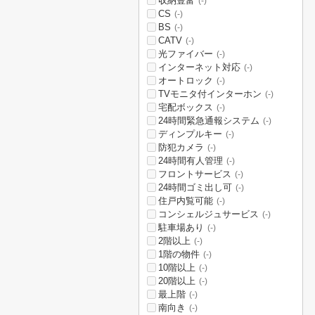
収納豊富
(-)
CS
(-)
BS
(-)
CATV
(-)
光ファイバー
(-)
インターネット対応
(-)
オートロック
(-)
TVモニタ付インターホン
(-)
宅配ボックス
(-)
24時間緊急通報システム
(-)
ディンプルキー
(-)
防犯カメラ
(-)
24時間有人管理
(-)
フロントサービス
(-)
24時間ゴミ出し可
(-)
住戸内覧可能
(-)
コンシェルジュサービス
(-)
駐車場あり
(-)
2階以上
(-)
1階の物件
(-)
10階以上
(-)
20階以上
(-)
最上階
(-)
南向き
(-)