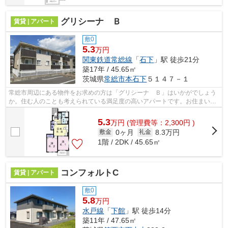
グリシーナ Ｂ
賃貸 | アパート
敷0
5.3
万円
関東鉄道常総線
「
石下
」駅 徒歩21分
築17年 / 45.65㎡
茨城県
常総市
本石下
５１４７－１
常総市周辺にある物件をお求めの方は「グリシーナ Ｂ」はいかがでしょう
か。住む人のことも考えられている満足度の高いアパートです。お住まいに
こだわりたい条件がございましたら、...
5.3
万
円
(管理費等：2,300円 )
0ヶ月
8.3万円
敷金
礼金
1階 / 2DK / 45.65㎡
コンフォルトC
賃貸 | アパート
敷0
5.8
万円
水戸線
「
下館
」駅 徒歩14分
築11年 / 47.65㎡