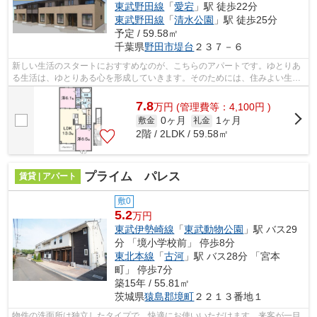
東武野田線
「
愛宕
」駅 徒歩22分
東武野田線
「
清水公園
」駅 徒歩25分
予定 / 59.58㎡
千葉県
野田市
堤台
２３７－６
新しい生活のスタートにおすすめなのが、こちらのアパートです。ゆとりあ
る生活は、ゆとりある心を形成していきます。そのためには、住みよい生活
環境が必要です。こちらから物件探し...
7.8
万
円
(管理費等：4,100円 )
0ヶ月
1ヶ月
敷金
礼金
2階 / 2LDK / 59.58㎡
プライム パレス
賃貸 | アパート
敷0
5.2
万円
東武伊勢崎線
「
東武動物公園
」駅 バス29
分 「境小学校前」 停歩8分
東北本線
「
古河
」駅 バス28分 「宮本
町」 停歩7分
築15年 / 55.81㎡
茨城県
猿島郡境町
２２１３番地１
物件の洗面所は独立したタイプで、快適にお使いいただけます。来客が一目