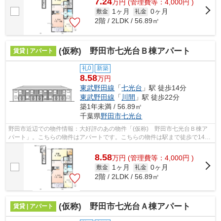
7.24
万
円
(管理費等：4,000円 )
1ヶ月
0ヶ月
敷金
礼金
2階 / 2LDK / 56.89㎡
(仮称) 野田市七光台Ｂ棟アパート
賃貸 | アパート
礼0
新築
8.58
万円
東武野田線
「
七光台
」駅 徒歩14分
東武野田線
「
川間
」駅 徒歩22分
築1年未満 / 56.89㎡
千葉県
野田市
七光台
野田市近辺での物件情報：大好評のあの物件「(仮称) 野田市七光台Ｂ棟ア
パート」。こちらの物件はアパートです。こちらの物件は駅まで徒歩で14分
で到着します。新たな生活を始めるな...
8.58
万
円
(管理費等：4,000円 )
1ヶ月
0ヶ月
敷金
礼金
2階 / 2LDK / 56.89㎡
(仮称) 野田市七光台Ａ棟アパート
賃貸 | アパート