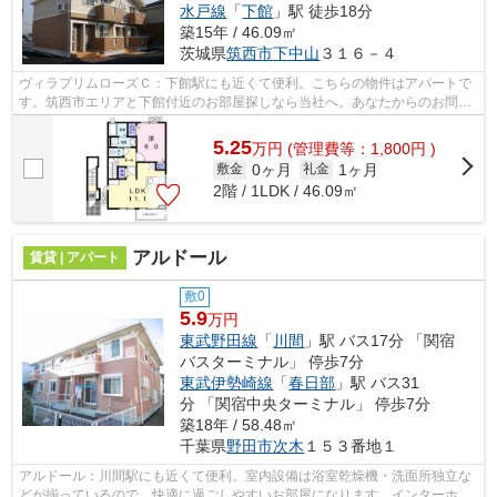
水戸線
「
下館
」駅 徒歩18分
築15年 / 46.09㎡
茨城県
筑西市
下中山
３１６－４
ヴィラプリムローズＣ：下館駅にも近くて便利。こちらの物件はアパートで
す。筑西市エリアと下館付近のお部屋探しなら当社へ。あなたからのお問い
合せをスタッフ一同お待ちしております。
5.25
万
円
(管理費等：1,800円 )
0ヶ月
1ヶ月
敷金
礼金
2階 / 1LDK / 46.09㎡
アルドール
賃貸 | アパート
敷0
5.9
万円
東武野田線
「
川間
」駅 バス17分 「関宿
バスターミナル」 停歩7分
東武伊勢崎線
「
春日部
」駅 バス31
分 「関宿中央ターミナル」 停歩7分
築18年 / 58.48㎡
千葉県
野田市
次木
１５３番地１
アルドール：川間駅にも近くて便利。室内設備は浴室乾燥機・洗面所独立な
どが揃っているので、快適に過ごしやすいお部屋になります。インターホン