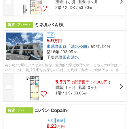
1ヶ月
0ヶ月
敷金
礼金
2階 / 2LDK / 53.90㎡
ミネルバＡ棟
賃貸 | アパート
礼0
5.9
万円
東武野田線
「
清水公園
」駅 徒歩4分
築18年 / 33.05㎡
千葉県
野田市
清水
徒歩4分で駅にアクセス可能な、魅力的な駅近物件です。こちらの物件はア
パートです。賃貸住宅をお探しの方は、お気軽に当社へご連絡下さい。当社
は、お客様のご希望に適した住まいのご...
5.9
万
円
(管理費等：4,000円 )
1ヶ月
0ヶ月
敷金
礼金
1階 / 1K / 33.05㎡
コパン-Copain-
賃貸 | アパート
礼0
新築
9.23
万円