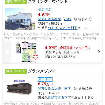
スプリング・ウインド
賃貸 | アパート
敷0
礼0
4.9
万円
関東鉄道常総線
「
小絹
」駅 徒歩23分
築24年 / 58.53㎡
茨城県
つくばみらい市
杉下
２－３
新しい生活にお勧めなのが、こちらのアパートです。当社は、お客様のご希
望やニーズに合わせた物件のご紹介をいたします。多種多様な物件情報を取
り扱っておりますので、お気軽にご連...
4.9
万
円
(管理費等：2,800円 )
0ヶ月
0ヶ月
敷金
礼金
2階 / 2LDK / 58.53㎡
グランメゾンⅢ
賃貸 | アパート
敷0
新築
6.75
万円
関東鉄道常総線
「
石下
」駅 徒歩10分
予定 / 50.47㎡
茨城県
常総市
本石下
字五反田４８５０
新着情報：グランメゾンⅢの空室情報ならコチラ。新しい生活にお勧めなの