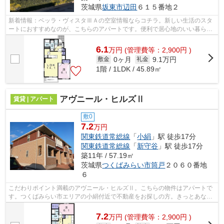
茨城県
坂東市
辺田
６１５番地２
新着情報：ベッラ・ヴィスタⅢＡの空室情報ならコチラ。新しい生活のスタ
ートにおすすめなのが、こちらのアパートです。便利で居心地のいい暮らし
をしたいとお考えなら、当社のオススメ...
6.1
万
円
(管理費等：2,900円 )
0ヶ月
9.1万円
敷金
礼金
1階 / 1LDK / 45.89㎡
アヴニール・ヒルズⅡ
賃貸 | アパート
敷0
7.2
万円
関東鉄道常総線
「
小絹
」駅 徒歩17分
関東鉄道常総線
「
新守谷
」駅 徒歩17分
築11年 / 57.19㎡
茨城県
つくばみらい市
筒戸
２０６０番地
６
こだわりポイント満載のアヴニール・ヒルズⅡ。こちらの物件はアパートで
す。つくばみらい市エリアの小絹付近で不動産をお探しの方。きっとあなた
好みのお部屋が見つかります。お気軽に...
7.2
万
円
(管理費等：2,900円 )