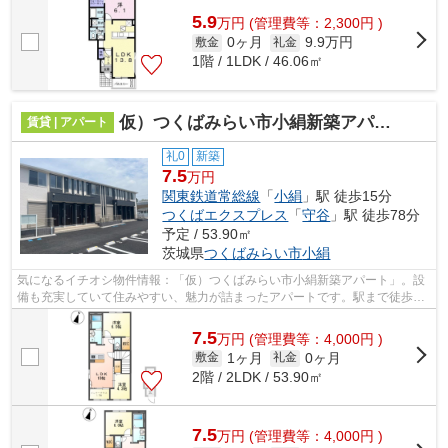
5.9
万
円
(管理費等：2,300円 )
0ヶ月
9.9万円
敷金
礼金
1階 / 1LDK / 46.06㎡
仮）つくばみらい市小絹新築アパート
賃貸 | アパート
礼0
新築
7.5
万円
関東鉄道常総線
「
小絹
」駅 徒歩15分
つくばエクスプレス
「
守谷
」駅 徒歩78分
予定 / 53.90㎡
茨城県
つくばみらい市
小絹
気になるイチオシ物件情報：「仮）つくばみらい市小絹新築アパート」。設
備も充実していて住みやすい、魅力が詰まったアパートです。駅まで徒歩15
分に立地する物件です。物件をお探し...
7.5
万
円
(管理費等：4,000円 )
1ヶ月
0ヶ月
敷金
礼金
2階 / 2LDK / 53.90㎡
7.5
万
円
(管理費等：4,000円 )