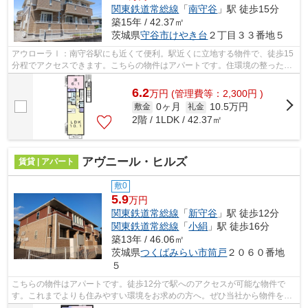
関東鉄道常総線
「
南守谷
」駅 徒歩15分
築15年 / 42.37㎡
茨城県
守谷市
けやき台
２丁目３３番地５
アウローラⅠ：南守谷駅にも近くて便利。駅近くに立地する物件で、徒歩15
分程でアクセスできます。こちらの物件はアパートです。住環境の整った守
谷市エリアで、快適な暮らしをしません...
6.2
万
円
(管理費等：2,300円 )
0ヶ月
10.5万円
敷金
礼金
2階 / 1LDK / 42.37㎡
アヴニール・ヒルズ
賃貸 | アパート
敷0
5.9
万円
関東鉄道常総線
「
新守谷
」駅 徒歩12分
関東鉄道常総線
「
小絹
」駅 徒歩16分
築13年 / 46.06㎡
茨城県
つくばみらい市
筒戸
２０６０番地
５
こちらの物件はアパートです。徒歩12分で駅へのアクセスが可能な物件で
す。これまでよりも住みやすい環境をお求めの方へ。ぜひ当社から物件をお
選び下さい。ご希望の条件に合った物件...