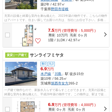
築2年 / 42.97㎡
千葉県
野田市
堤根
充実の設備と綺麗な室内を兼ね備えた、2023年築の物件です。こちらの物件
はアパートです。住まい探しでお困りの方は、当社にお任せ下さい。多種多
様な賃貸物件を取り扱っているので、...
7.5
万
円
(管理費等：5,000円 )
10万円
0ヶ月
敷金
礼金
1階 / 1LDK / 42.97㎡
サンライフミヤタ
賃貸 | 一戸建て
敷0
礼0
6.9
万円
水戸線
「
川島
」駅 徒歩15分
築10年 / 56.25㎡
茨城県
筑西市
女方
265-2
一戸建て物件なので、家族水入らずで暮らすことができます。充実の設備と
綺麗な室内を兼ね備えた、平成28年築の物件です。この物件は、駅まで徒歩
15分に立地しています。筑西市と川島...
6.9
万
円
(管理費等：4,000円 )
0ヶ月
0ヶ月
敷金
礼金