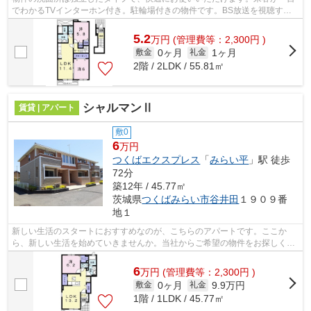
でわかるTVインターホン付き。駐輪場付きの物件です。BS放送を視聴する
為の、アンテナが設置済みの物件です。...
5.2
万
円
(管理費等：2,300円 )
0ヶ月
1ヶ月
敷金
礼金
2階 / 2LDK / 55.81㎡
シャルマンⅡ
賃貸 | アパート
敷0
6
万円
つくばエクスプレス
「
みらい平
」駅 徒歩
72分
築12年 / 45.77㎡
茨城県
つくばみらい市
谷井田
１９０９番
地１
新しい生活のスタートにおすすめなのが、こちらのアパートです。ここか
ら、新しい生活を始めていきませんか。当社からご希望の物件をお探しくだ
さい。快適な生活を実現させていきまし...
6
万
円
(管理費等：2,300円 )
0ヶ月
9.9万円
敷金
礼金
1階 / 1LDK / 45.77㎡