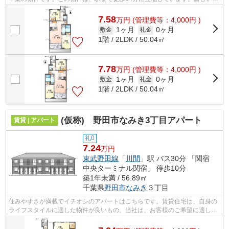
活をスタートさせるなら新築物件はい...
7.58
万
円
(管理費等：4,000円 )
1ヶ月
0ヶ月
敷金
礼金
1階 / 2LDK / 50.04㎡
7.78
万
円
(管理費等：4,000円 )
1ヶ月
0ヶ月
敷金
礼金
1階 / 2LDK / 50.04㎡
(仮称) 野田市なみき3丁目アパート
賃貸 | アパート
礼0
7.24
万円
東武野田線
「
川間
」駅 バス30分 「関宿
中央ターミナル関宿」 停歩10分
築1年未満 / 56.89㎡
千葉県
野田市
なみき
３丁目
住みやすさが満載でイチオシのアパートはこちらです。賃貸住宅は、自身の
ライフスタイルに適した物件が良いもの。当社は、お客様のご希望に適した
物件やニーズに合わせた物件のご紹介...