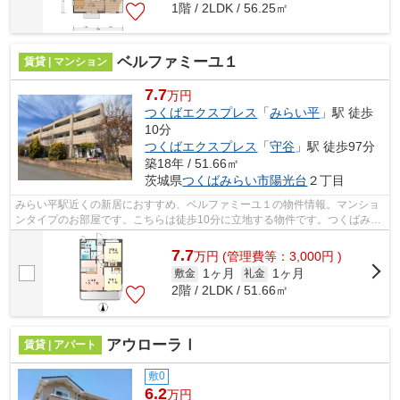
1階 / 2LDK / 56.25㎡
ベルファミーユ１
賃貸 | マンション
7.7
万円
つくばエクスプレス
「
みらい平
」駅 徒歩
10分
つくばエクスプレス
「
守谷
」駅 徒歩97分
築18年 / 51.66㎡
茨城県
つくばみらい市
陽光台
２丁目
みらい平駅近くの新居におすすめ、ベルファミーユ１の物件情報。マンショ
ンタイプのお部屋です。こちらは徒歩10分に立地する物件です。つくばみら
い市にあるみらい平周辺でお住まいを...
7.7
万
円
(管理費等：3,000円 )
1ヶ月
1ヶ月
敷金
礼金
2階 / 2LDK / 51.66㎡
アウローラⅠ
賃貸 | アパート
敷0
6.2
万円