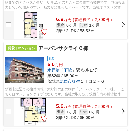
駅までのアクセスが良い、徒歩15分のところに位置する物件です。設備も充
実していて住みやすい、魅力が詰まったアパートです。当社オススメの賃貸
物件が野田市に数多く立地しています...
6.9
万
円
(管理費等：2,300円 )
0ヶ月
1ヶ月
敷金
礼金
2階 / 2LDK / 58.52㎡
アーバンサクライＣ棟
賃貸 | マンション
礼0
5.6
万円
水戸線
「
下館
」駅 徒歩17分
築32年 / 65.00㎡
茨城県
筑西市
榎生
１丁目２－６
筑西市近辺での物件情報：大好評のあの物件「アーバンサクライＣ棟」。こ
ちらはマンションタイプになります。当社の取り扱う筑西市内の賃貸物件で
新生活を始めませんか？住環境が整っ...
5.6
万
円
(管理費等：2,800円 )
1ヶ月
0ヶ月
敷金
礼金
3階 / 2LDK / 65.00㎡