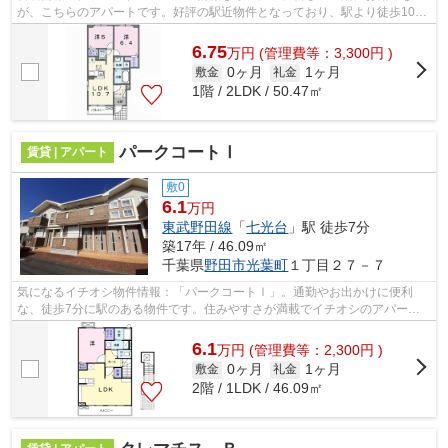
が、こちらのアパートです。好評の駅近物件となっており、駅より徒歩10分
に立地しています。常総市エリアや石下...
6.75
万
円
(管理費等：3,300円 )
0ヶ月
1ヶ月
敷金
礼金
1階 / 2LDK / 50.47㎡
パークコートⅠ
賃貸 | アパート
敷0
6.1
万円
東武野田線
「
七光台
」駅 徒歩7分
築17年 / 46.09㎡
千葉県
野田市
光葉町
１丁目２７－７
気になるイチオシ物件情報：「パークコートⅠ」。通勤やお出かけに便利
な、徒歩7分に駅のある物件です。住みやすさが満載でイチオシのアパート
はこちらです。七光台近くのお部屋探しな...
6.1
万
円
(管理費等：2,300円 )
0ヶ月
1ヶ月
敷金
礼金
2階 / 1LDK / 46.09㎡