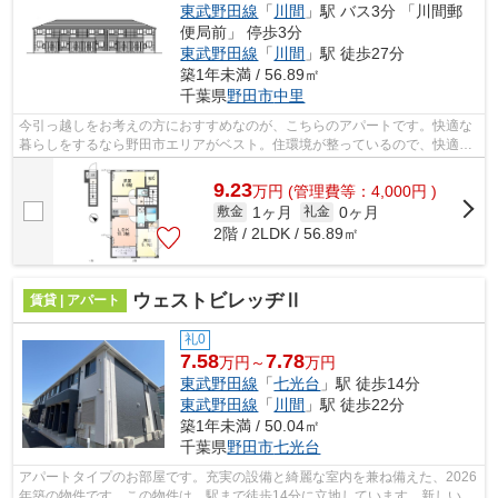
東武野田線
「
川間
」駅 バス3分 「川間郵
便局前」 停歩3分
東武野田線
「
川間
」駅 徒歩27分
築1年未満 / 56.89㎡
千葉県
野田市
中里
今引っ越しをお考えの方におすすめなのが、こちらのアパートです。快適な
暮らしをするなら野田市エリアがベスト。住環境が整っているので、快適な
エリアです。当エリアの賃貸物件をお...
9.23
万
円
(管理費等：4,000円 )
1ヶ月
0ヶ月
敷金
礼金
2階 / 2LDK / 56.89㎡
ウェストビレッヂⅡ
賃貸 | アパート
礼0
7.58
7.78
万円～
万円
東武野田線
「
七光台
」駅 徒歩14分
東武野田線
「
川間
」駅 徒歩22分
築1年未満 / 50.04㎡
千葉県
野田市
七光台
アパートタイプのお部屋です。充実の設備と綺麗な室内を兼ね備えた、2026
年築の物件です。この物件は、駅まで徒歩14分に立地しています。新しい生