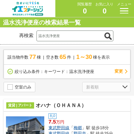
閲覧履歴
お気に入り
メニュー
0
0
温水洗浄便座の検索結果一覧
再検索
77
65
1～30
該当物件数
棟
空き数
件
棟を表示
変更
絞り込み条件：
キーワード：温水洗浄便座
空室のみ
オハナ（ＯＨＡＮＡ）
賃貸 | アパート
礼0
7.5
万円
東武野田線
「
梅郷
」駅 徒歩18分
東武野田線
「
野田市
」駅 徒歩25分