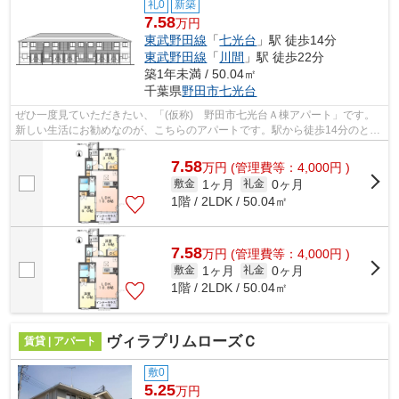
礼0
新築
7.58
万円
東武野田線
「
七光台
」駅 徒歩14分
東武野田線
「
川間
」駅 徒歩22分
築1年未満 / 50.04㎡
千葉県
野田市
七光台
ぜひ一度見ていただきたい、「(仮称) 野田市七光台Ａ棟アパート」です。
新しい生活にお勧めなのが、こちらのアパートです。駅から徒歩14分のとこ
ろにある物件はいかがでしょうか。ど...
7.58
万
円
(管理費等：4,000円 )
1ヶ月
0ヶ月
敷金
礼金
1階 / 2LDK / 50.04㎡
7.58
万
円
(管理費等：4,000円 )
1ヶ月
0ヶ月
敷金
礼金
1階 / 2LDK / 50.04㎡
ヴィラプリムローズＣ
賃貸 | アパート
敷0
5.25
万円