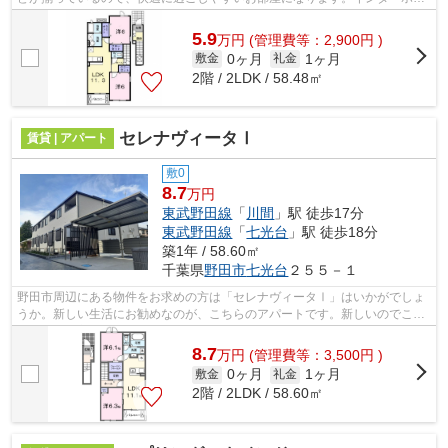
越しに来訪者を確認できるので、トラ...
5.9
万
円
(管理費等：2,900円 )
0ヶ月
1ヶ月
敷金
礼金
2階 / 2LDK / 58.48㎡
セレナヴィータⅠ
賃貸 | アパート
敷0
8.7
万円
東武野田線
「
川間
」駅 徒歩17分
東武野田線
「
七光台
」駅 徒歩18分
築1年 / 58.60㎡
千葉県
野田市
七光台
２５５－１
野田市周辺にある物件をお求めの方は「セレナヴィータⅠ」はいかがでしょ
うか。新しい生活にお勧めなのが、こちらのアパートです。新しいのでこだ
わりの多い方にもおすすめの築浅物件で...
8.7
万
円
(管理費等：3,500円 )
0ヶ月
1ヶ月
敷金
礼金
2階 / 2LDK / 58.60㎡