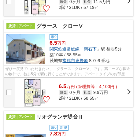
0ヶ月
11.5万円
敷金
礼金
2階 / 2LDK / 57.19㎡
グラース クローⅤ
賃貸 | アパート
敷0
6.5
万円
関東鉄道常総線
「
南石下
」駅 徒歩5分
築10年 / 58.55㎡
茨城県
常総市
東野原
８０６番地
ぜひ一度見ていただきたい、「グラース クローⅤ」です。高ニーズな駅近
の物件で、徒歩5分で駅に行くことができます。アパートタイプのお部屋で
す。常総市エリアや南石下近くでお部屋...
6.5
万
円
(管理費等：4,100円 )
0ヶ月
9.9万円
敷金
礼金
2階 / 2LDK / 58.55㎡
リオグランデ堤台Ⅱ
賃貸 | アパート
敷0
新築
7.8
万円