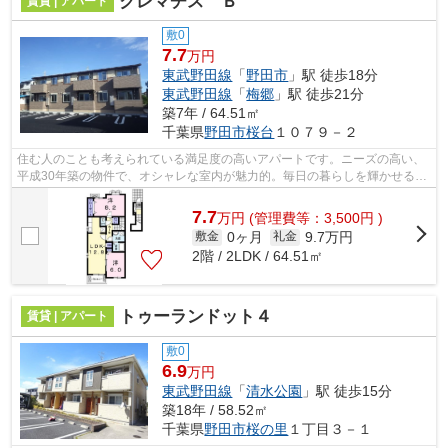
クレマチス Ｂ
賃貸 | アパート
敷0
7.7
万円
東武野田線
「
野田市
」駅 徒歩18分
東武野田線
「
梅郷
」駅 徒歩21分
築7年 / 64.51㎡
千葉県
野田市
桜台
１０７９－２
住む人のことも考えられている満足度の高いアパートです。ニーズの高い、
平成30年築の物件で、オシャレな室内が魅力的。毎日の暮らしを輝かせる、
素敵なお部屋を探しませんか。野田市...
7.7
万
円
(管理費等：3,500円 )
0ヶ月
9.7万円
敷金
礼金
2階 / 2LDK / 64.51㎡
トゥーランドット４
賃貸 | アパート
敷0
6.9
万円
東武野田線
「
清水公園
」駅 徒歩15分
築18年 / 58.52㎡
千葉県
野田市
桜の里
１丁目３－１