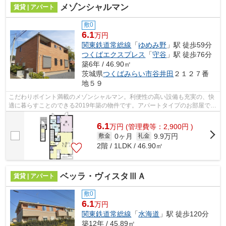
メゾンシャルマン
賃貸 | アパート
敷0
6.1
万円
関東鉄道常総線
「
ゆめみ野
」駅 徒歩59分
つくばエクスプレス
「
守谷
」駅 徒歩76分
築6年 / 46.90㎡
茨城県
つくばみらい市
谷井田
２１２７番
地５９
こだわりポイント満載のメゾンシャルマン。利便性の高い設備も充実の、快
適に暮らすことのできる2019年築の物件です。アパートタイプのお部屋で
す。こちらの物件詳細につきましては、...
6.1
万
円
(管理費等：2,900円 )
0ヶ月
9.9万円
敷金
礼金
2階 / 1LDK / 46.90㎡
ベッラ・ヴィスタⅢＡ
賃貸 | アパート
敷0
6.1
万円
関東鉄道常総線
「
水海道
」駅 徒歩120分
築12年 / 45.89㎡