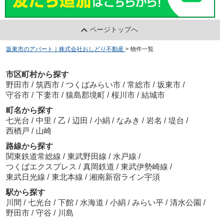
ページトップへ
坂東市のアパート｜株式会社おしどり不動産
>
物件一覧
市区町村から探す
野田市
/
筑西市
/
つくばみらい市
/
常総市
/
坂東市
/
守谷市
/
下妻市
/
猿島郡境町
/
桜川市
/
結城市
町名から探す
七光台
/
中里
/
乙
/
辺田
/
小絹
/
なみき
/
岩名
/
堤台
/
西楢戸
/
山崎
路線から探す
関東鉄道常総線
/
東武野田線
/
水戸線
/
つくばエクスプレス
/
真岡鉄道
/
東武伊勢崎線
/
東武日光線
/
東北本線
/
湘南新宿ライン宇須
駅から探す
川間
/
七光台
/
下館
/
水海道
/
小絹
/
みらい平
/
清水公園
/
野田市
/
守谷
/
川島