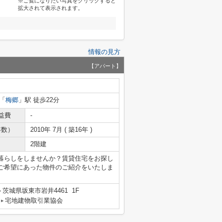
※ご覧になりたい写真をクリックすると
拡大されて表示されます。
情報の見方
【アパート】
「
梅郷
」駅 徒歩22分
益費
-
年数）
2010年 7月 ( 築16年 )
2階建
暮らしをしませんか？賃貸住宅をお探し
ご希望にあった物件のご紹介をいたしま
茨城県坂東市岩井4461 1F
宅地建物取引業協会