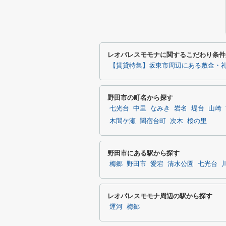
レオパレスモモナに関するこだわり条件
【賃貸特集】坂東市周辺にある敷金・礼
野田市の町名から探す
七光台
中里
なみき
岩名
堤台
山崎
木間ケ瀬
関宿台町
次木
桜の里
野田市にある駅から探す
梅郷
野田市
愛宕
清水公園
七光台
レオパレスモモナ周辺の駅から探す
運河
梅郷