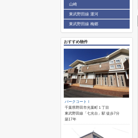
山崎
東武野田線 運河
東武野田線 梅郷
おすすめ物件
パークコートⅠ
千葉県野田市光葉町１丁目
東武野田線「七光台」駅 徒歩7分
築17年