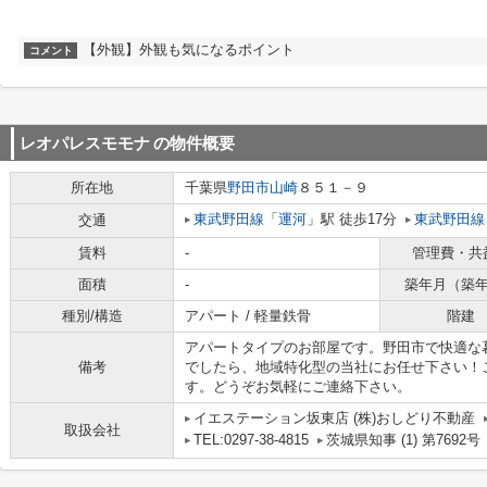
【外観】外観も気になるポイント
コメント
レオパレスモモナ
の物件概要
所在地
千葉県
野田市
山崎
８５１－９
東武野田線
「
運河
」駅 徒歩17分
東武野田線
交通
賃料
-
管理費・共
面積
-
築年月（築
種別/構造
アパート / 軽量鉄骨
階建
アパートタイプのお部屋です。野田市で快適な
備考
でしたら、地域特化型の当社にお任せ下さい！
す。どうぞお気軽にご連絡下さい。
イエステーション坂東店 (株)おしどり不動産
取扱会社
TEL:0297-38-4815
茨城県知事 (1) 第7692号