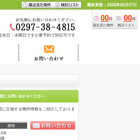
最終更新：2026年08月07日
00
00
件
件
最近見た物件
検討リスト
定休日：水曜日ですが要予約で対応可です
軽にお問い合わせください。
辺に立地する物件情報をご紹介しておりま
建物
16年
階建