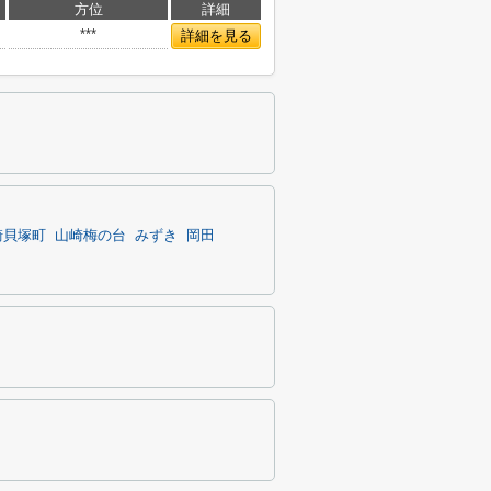
方位
詳細
***
詳細を見る
崎貝塚町
山崎梅の台
みずき
岡田