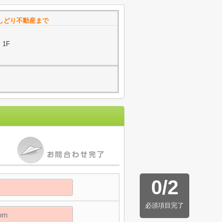
おしどり不動産まで
1F
0
/
2
必須項目完了