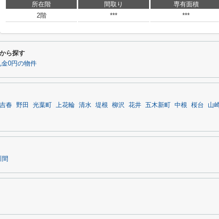
所在階
間取り
専有面積
2階
***
***
から探す
金0円の物件
吉春
野田
光葉町
上花輪
清水
堤根
柳沢
花井
五木新町
中根
桜台
山
川間