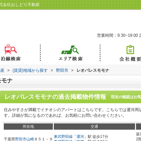
式会社おしどり不動産
営業時間：9:30~19:00
動産
>
(賃貸)地域から探す
>
野田市
>
レオパレスモモナ
モモナ
レオパレスモモナ
の過去掲載物件情報
現況の確認はお気
住みやすさが満載でイチオシのアパートはこちらです。こちらでは運河周
す。詳細が気になるのであれば、お気軽にお問い合わせください。
所在地
交通
築
東武野田線
「
運河
」駅 徒歩17分
千葉県
野田市
山崎
８５１－９
2