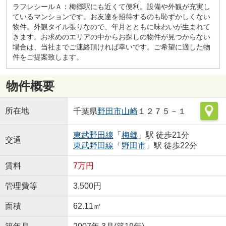
ラフレシールＡ：梅郷駅にも近くて便利。設備や外観が充実し
ているマンションです。お友達を招待するのも恥ずかしくない
物件。外観タイル張りなので、年月とともに味わいが生まれて
きます。お求めのエリアの中からお探しの物件が見つからない
場合は、当社までご連絡頂ければ幸いです。ご希望に適した物
件をご提案致します。
物件概要
所在地
千葉県
野田市
山崎
１２７５－１
東武野田線
「
梅郷
」駅 徒歩21分
交通
東武野田線
「
野田市
」駅 徒歩22分
賃料
7万円
管理費等
3,500円
面積
62.11㎡