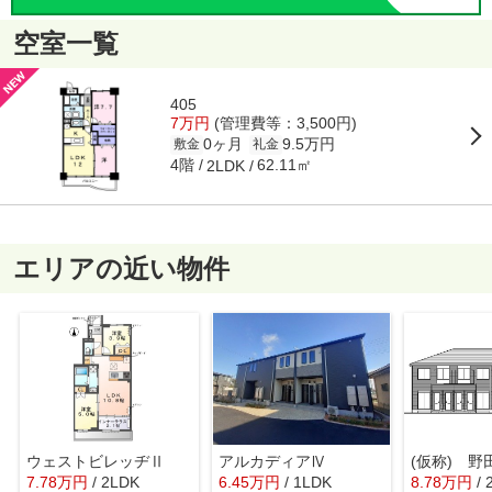
空室一覧
405
7万円
(管理費等：3,500円)
0ヶ月
9.5万円
敷金
礼金
4階
62.11㎡
2LDK
エリアの近い物件
ウェストビレッヂⅡ
アルカディアⅣ
7.78
万
円
/ 2LDK
6.45
万
円
/ 1LDK
8.78
万
円
/