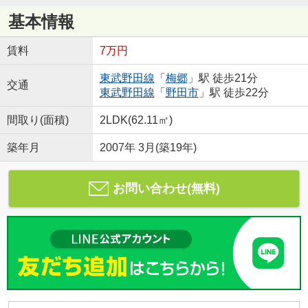
基本情報
賃料
7万円
東武野田線
「
梅郷
」駅 徒歩21分
交通
東武野田線
「
野田市
」駅 徒歩22分
間取り(面積)
2LDK(62.11㎡)
築年月
2007年 3月(築19年)
お問い合わせ(無料)