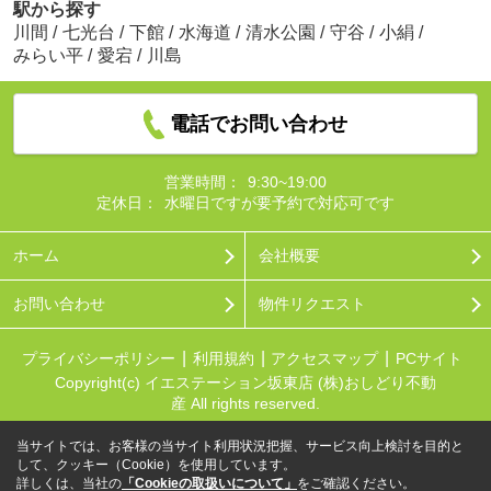
駅から探す
川間
/
七光台
/
下館
/
水海道
/
清水公園
/
守谷
/
小絹
/
みらい平
/
愛宕
/
川島
電話でお問い合わせ
営業時間：
9:30~19:00
定休日：
水曜日ですが要予約で対応可です
ホーム
会社概要
お問い合わせ
物件リクエスト
プライバシーポリシー
利用規約
アクセスマップ
PCサイト
Copyright(c) イエステーション坂東店 (株)おしどり不動
産 All rights reserved.
当サイトでは、お客様の当サイト利用状況把握、サービス向上検討を目的と
して、クッキー（Cookie）を使用しています。
詳しくは、当社の
「Cookieの取扱いについて」
をご確認ください。