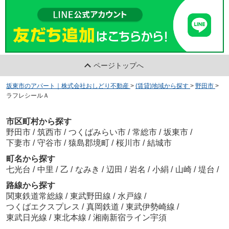
ページトップへ
坂東市のアパート｜株式会社おしどり不動産
>
(賃貸)地域から探す
>
野田市
>
ラフレシールＡ
市区町村から探す
野田市
/
筑西市
/
つくばみらい市
/
常総市
/
坂東市
/
下妻市
/
守谷市
/
猿島郡境町
/
桜川市
/
結城市
町名から探す
七光台
/
中里
/
乙
/
なみき
/
辺田
/
岩名
/
小絹
/
山崎
/
堤台
/
路線から探す
関東鉄道常総線
/
東武野田線
/
水戸線
/
つくばエクスプレス
/
真岡鉄道
/
東武伊勢崎線
/
東武日光線
/
東北本線
/
湘南新宿ライン宇須