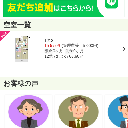
空室一覧
1213
15.5万円
(管理費等：5,000円)
0ヶ月
0ヶ月
敷金
礼金
12階
65.60㎡
3LDK
お客様の声