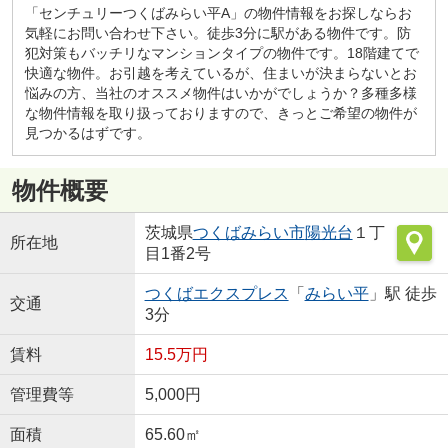
「センチュリーつくばみらい平A」の物件情報をお探しならお
気軽にお問い合わせ下さい。徒歩3分に駅がある物件です。防
犯対策もバッチリなマンションタイプの物件です。18階建てで
快適な物件。お引越を考えているが、住まいが決まらないとお
悩みの方、当社のオススメ物件はいかがでしょうか？多種多様
な物件情報を取り扱っておりますので、きっとご希望の物件が
見つかるはずです。
物件概要
茨城県
つくばみらい市
陽光台
１丁
所在地
目1番2号
つくばエクスプレス
「
みらい平
」駅 徒歩
交通
3分
賃料
15.5万円
管理費等
5,000円
面積
65.60㎡