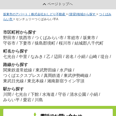
ページトップへ
坂東市のアパート｜株式会社おしどり不動産
>
(賃貸)地域から探す
>
つくばみ
らい市
>
センチュリーつくばみらい平A
市区町村から探す
野田市
/
筑西市
/
つくばみらい市
/
常総市
/
坂東市
/
守谷市
/
下妻市
/
猿島郡境町
/
桜川市
/
結城郡八千代町
町名から探す
七光台
/
中里
/
なみき
/
乙
/
辺田
/
岩名
/
小絹
/
山崎
/
堤台
/
路線から探す
関東鉄道常総線
/
東武野田線
/
水戸線
/
つくばエクスプレス
/
真岡鉄道
/
東武伊勢崎線
/
東武日光線
/
東北本線
/
湘南新宿ライン宇須
駅から探す
川間
/
七光台
/
下館
/
水海道
/
守谷
/
清水公園
/
小絹
/
みらい平
/
愛宕
/
川島