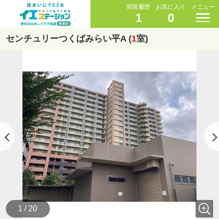
閲覧履歴
お気に入り
メニュー
1
0
センチュリーつくばみらい平A (
1
室)
1 / 20