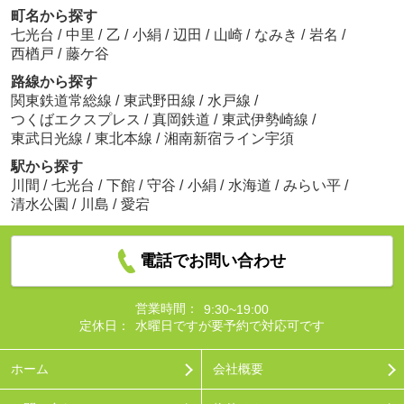
町名から探す
七光台
/
中里
/
乙
/
小絹
/
辺田
/
山崎
/
なみき
/
岩名
/
西楢戸
/
藤ケ谷
路線から探す
関東鉄道常総線
/
東武野田線
/
水戸線
/
つくばエクスプレス
/
真岡鉄道
/
東武伊勢崎線
/
東武日光線
/
東北本線
/
湘南新宿ライン宇須
駅から探す
川間
/
七光台
/
下館
/
守谷
/
小絹
/
水海道
/
みらい平
/
清水公園
/
川島
/
愛宕
電話でお問い合わせ
営業時間：
9:30~19:00
定休日：
水曜日ですが要予約で対応可です
ホーム
会社概要