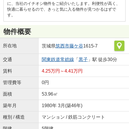
に、当社のイチオシ物件をご紹介いたします。利便性が高く、
快適に暮らせるので、きっと気に入る物件が見つかるはずで
す。
物件概要
所在地
茨城県
筑西市
藤ケ谷
1615-7
交通
関東鉄道常総線
「
黒子
」駅 徒歩30分
賃料
4.25万円～4.41万円
管理費等
0円
面積
53.96㎡
築年月
1980年 3月(築46年)
種別 / 構造
マンション / 鉄筋コンクリート
階建
5階建