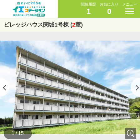
閲覧履歴
お気に入り
メニュー
1
0
ビレッジハウス関城1号棟 (
2
室)
1 / 15