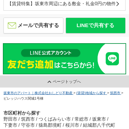
【賃貸特集】坂東市周辺にある敷金・礼金0円の物件
メールで共有する
LINEで共有する
ページトップへ
坂東市のアパート｜株式会社おしどり不動産
>
(賃貸)地域から探す
>
筑西市
>
ビレッジハウス関城1号棟
市区町村から探す
野田市
/
筑西市
/
つくばみらい市
/
常総市
/
坂東市
/
下妻市
/
守谷市
/
猿島郡境町
/
桜川市
/
結城郡八千代町