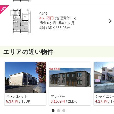
0407
4.25万円
(管理費等：-)
0ヶ月
0ヶ月
敷金
礼金
4階
53.96㎡
3DK
エリアの近い物件
ラ・パレット
アンバー
5.3
万
円
/ 1LDK
6.15
万
円
/ 2LDK
4.2
万
円
/ 1