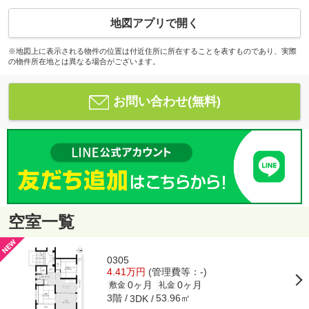
地図アプリで開く
※地図上に表示される物件の位置は付近住所に所在することを表すものであり、実際
の物件所在地とは異なる場合がございます。
お問い合わせ(無料)
空室一覧
0305
4.41万円
(管理費等：-)
0ヶ月
0ヶ月
敷金
礼金
3階
53.96㎡
3DK