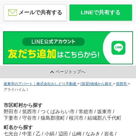
メールで共有する
LINEで共有する
ページトップへ
坂東市のアパート｜株式会社おしどり不動産
>
(賃貸)地域から探す
>
筑西市
>
アライハイムⅠ
市区町村から探す
野田市
/
筑西市
/
つくばみらい市
/
常総市
/
坂東市
/
下妻市
/
守谷市
/
猿島郡境町
/
桜川市
/
結城郡八千代町
町名から探す
七光台
/
中里
/
乙
/
小絹
/
辺田
/
山崎
/
なみき
/
岩名
/