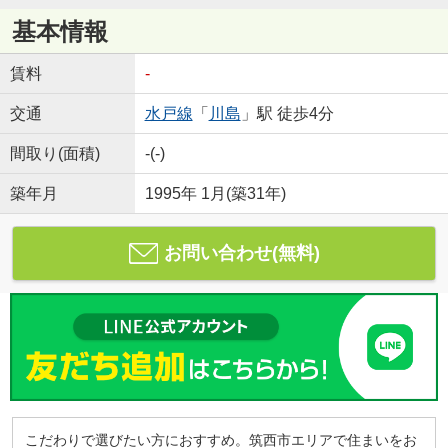
基本情報
賃料
-
交通
水戸線
「
川島
」駅 徒歩4分
間取り(面積)
-(-)
築年月
1995年 1月(築31年)
お問い合わせ(無料)
こだわりで選びたい方におすすめ。筑西市エリアで住まいをお