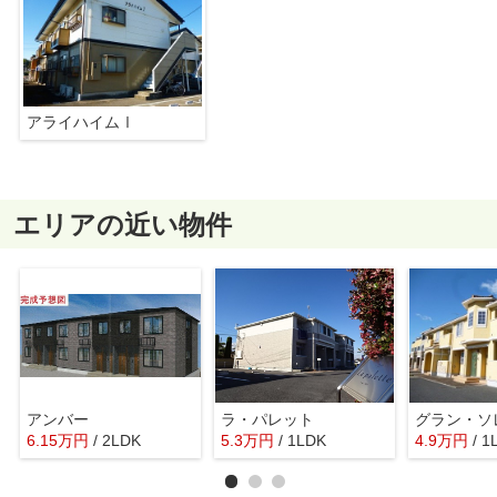
アライハイムⅠ
エリアの近い物件
アンバー
ラ・パレット
グラン・ソ
6.15
万
円
/ 2LDK
5.3
万
円
/ 1LDK
4.9
万
円
/ 1