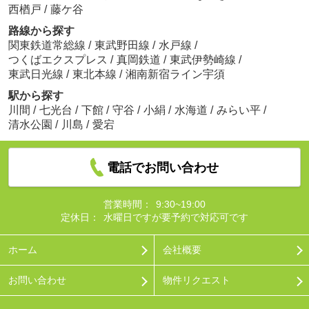
西楢戸
/
藤ケ谷
路線から探す
関東鉄道常総線
/
東武野田線
/
水戸線
/
つくばエクスプレス
/
真岡鉄道
/
東武伊勢崎線
/
東武日光線
/
東北本線
/
湘南新宿ライン宇須
駅から探す
川間
/
七光台
/
下館
/
守谷
/
小絹
/
水海道
/
みらい平
/
清水公園
/
川島
/
愛宕
電話でお問い合わせ
営業時間：
9:30~19:00
定休日：
水曜日ですが要予約で対応可です
ホーム
会社概要
お問い合わせ
物件リクエスト