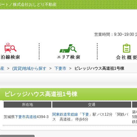
パート／株式会社おしどり不動産
営業時間：9:30~19:00
動産
>
(賃貸)地域から探す
>
下妻市
>
ビレッジハウス高道祖1号棟
ビレッジハウス高道祖1号棟
所在地
交通
築
関東鉄道常総線
「
下妻
」駅 バス12分 「関鉄バ
茨城県
下妻市
高道祖
4394-3
5
ス 高道祖」 停歩6分
鉄