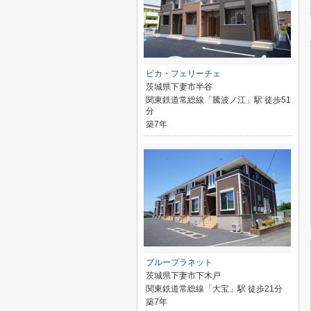
ビカ・フェリーチェ
茨城県下妻市半谷
関東鉄道常総線「騰波ノ江」駅 徒歩51
分
築7年
ブループラネット
茨城県下妻市下木戸
関東鉄道常総線「大宝」駅 徒歩21分
築7年