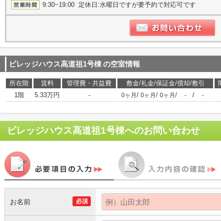
9:30~19:00 定休日:水曜日ですが要予約で対応可です
ビレッジハウス高道祖1号棟
の空室情報
所在階
賃料
管理費・共益費
敷金/礼金/保証金/償却/敷引
1階
5.33万円
-
/
/
/
/
0ヶ月
0ヶ月
0ヶ月
-
-
ビレッジハウス高道祖1号棟
へのお問い合わせ
お名前
必須