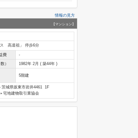
情報の見方
【マンション】
バス 高道祖」 停歩6分
益費
-
年数）
1982年 2月 ( 築44年 )
5階建
茨城県坂東市岩井4461 1F
宅地建物取引業協会