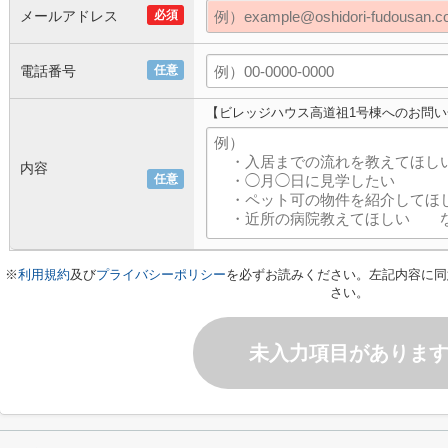
メールアドレス
必須
電話番号
任意
【ビレッジハウス高道祖1号棟へのお問
内容
任意
※
利用規約
及び
プライバシーポリシー
を必ずお読みください。左記内容に同
さい。
未入力項目がありま