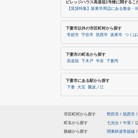
ビレッジハウス高道祖1号棟に関するこ
【賃貸特集】坂東市周辺にある敷金・礼
下妻市以外の市区町村から探す
常総市
守谷市
筑西市
坂東市
つくば
下妻市の町名から探す
高道祖
下木戸
半谷
下妻丙
下妻市にある駅から探す
下妻
大宝
騰波ノ江
市区町村から探す
野田市
/
筑西市
/
町名から探す
七光台
/
中里
/
路線から探す
関東鉄道常総線
/