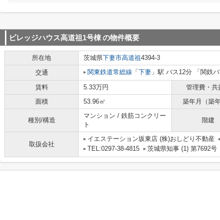
ビレッジハウス高道祖1号棟
の物件概要
所在地
茨城県
下妻市
高道祖
4394-3
関東鉄道常総線
「
下妻
」駅 バス12分 「関鉄
交通
賃料
5.33万円
管理費・共
面積
53.96㎡
築年月（築
マンション / 鉄筋コンクリー
種別/構造
階建
ト
イエステーション坂東店 (株)おしどり不動産
取扱会社
TEL:0297-38-4815
茨城県知事 (1) 第7692号