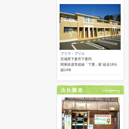
プリマ・ブリエ
茨城県下妻市下妻丙
関東鉄道常総線「下妻」駅 徒歩18分
築14年