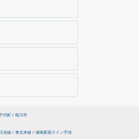
千代町
/
桜川市
日光線
/
東北本線
/
湘南新宿ライン宇須