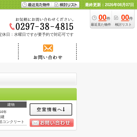
最終更新：2026年08月07日
00
00
件
件
最近見た物件
検討リスト
定休日：水曜日ですが要予約で対応可です
建物
空室情報へ
44年
階建
筋コンクリート