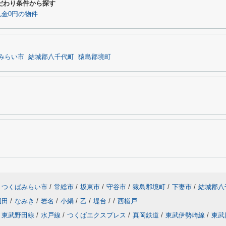
だわり条件から探す
金0円の物件
みらい市
結城郡八千代町
猿島郡境町
つくばみらい市
/
常総市
/
坂東市
/
守谷市
/
猿島郡境町
/
下妻市
/
結城郡八
辺田
/
なみき
/
岩名
/
小絹
/
乙
/
堤台
/
/
西楢戸
東武野田線
/
水戸線
/
つくばエクスプレス
/
真岡鉄道
/
東武伊勢崎線
/
東武