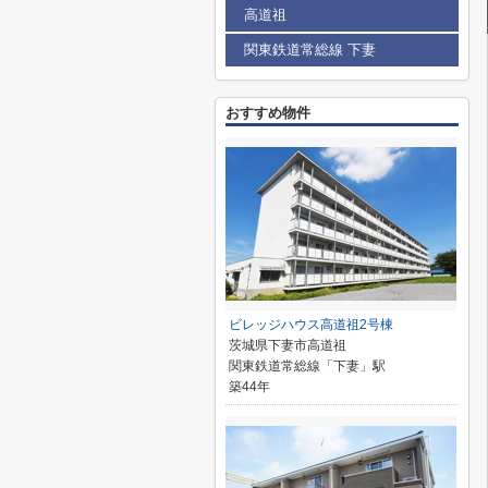
高道祖
関東鉄道常総線 下妻
おすすめ物件
ビレッジハウス高道祖2号棟
茨城県下妻市高道祖
関東鉄道常総線「下妻」駅
築44年