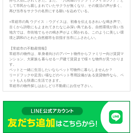
持ち大切にされてきた。また、「八間堀のサクラ（ソメイヨシノ）」と
して市民から親しまれていたサクラが無くなり、その復活の声が多く、
再び当市をサクラの名所にする願いを込めている。
○常総市の鳥 ウグイス ：ウグイスは、初春を伝えるきれいな鳴き声で、
古くから詩歌にもよまれてきたなじみ深い鳥である。自然環境が良い当
地方では、市街地でもその鳴き声がよく聞かれる。このように美しい環
境と調和のとれた自然都市を目指す当市にふさわしい。
【常総市の不動産情報】
常総市の物件は、単身者向けのアパート物件からファミリー向け賃貸マ
ンション、大家族も暮らせる一戸建て賃貸まで様々な物件が見つかりま
す。
ペットと一緒に生活したいならペット可物件に暮らしませんか？
リードフックや足洗い場などのペット専用設備がある賃貸物件なら、ペ
ットも人も快適に生活できます。
常総市の物件探しはおしどり不動産にお任せ下さい。