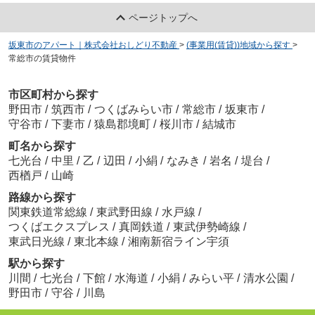
ページトップへ
坂東市のアパート｜株式会社おしどり不動産
>
(事業用(賃貸))地域から探す
>
常総市の賃貸物件
市区町村から探す
野田市
/
筑西市
/
つくばみらい市
/
常総市
/
坂東市
/
守谷市
/
下妻市
/
猿島郡境町
/
桜川市
/
結城市
町名から探す
七光台
/
中里
/
乙
/
辺田
/
小絹
/
なみき
/
岩名
/
堤台
/
西楢戸
/
山崎
路線から探す
関東鉄道常総線
/
東武野田線
/
水戸線
/
つくばエクスプレス
/
真岡鉄道
/
東武伊勢崎線
/
東武日光線
/
東北本線
/
湘南新宿ライン宇須
駅から探す
川間
/
七光台
/
下館
/
水海道
/
小絹
/
みらい平
/
清水公園
/
野田市
/
守谷
/
川島