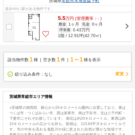
茨城県
常総市
水海道森下町
徒歩4分に駅がある物件です。
5.5
万
円
(管理費等：- )
1ヶ月
0ヶ月
敷金
礼金
0.43
万円
坪単価
1階 / 12.91坪(42.70㎡)
1
1
1～1
該当物件数
棟
空き数
件
棟を表示
変更
絞り込み条件：
なし
茨城県常総市エリア情報
○茨城県の南西部、都心から55キロメートル圏内に位置しており、東は
つくば市・つくばみらい市、西は坂東市、南は守谷市、北は八千代町・
下妻市にそれぞれ接しています。 南北は約20キロメートル、東西は約
10キロメートルの広がりを持ち、面積は、123.64平方キロメートルで
す。市の中央を流れる鬼怒川や緑に恵まれた自然が豊かな地域です。
鬼怒川の水運を利用し、古くから付近一帯の中核都市として発展してき