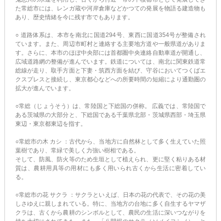
た常総市には、レンガ蔵や河岸倉庫などかつての発展を物語る建造物も
あり、歴史情緒を今に残す市でもあります。
○ 道路体系は、本市を南北に国道294号、東西に国道354号が整備され
ています。また、周辺市町村と連絡する主要地方道や一般県道がありま
す。さらに、本市のほぼ中央部には首都圏中央連絡自動車道が開通し、
広域道路網の整備が進んでいます。鉄道については、南北に関東鉄道常
総線が走り、取手方面と下妻・筑西方面を結び、守谷においてつくばエ
クスプレスと接続し、東京都心などへの所要時間の短縮により通勤圏の
拡大が進んでいます。
○常総（じょうそう）は、常陸国と下総国の併称。 広義では、常陸国で
ある茨城県の大部分と、下総国である千葉県北部・茨城県西部・埼玉県
東辺・東京都東辺を指す。
○常総市の木 カシ ：古代から、当地方に自然林として多く生えていた照
葉樹であり、常緑で美しく力強い樹相である。
そして、防風、防火等のため生垣として植えられ、更に堅く粘りある材
質は、農耕用具等の用材にも多く用いられ古くから生活に密着してい
る。
○常総市の花 サクラ ：サクラといえば、日本の花の代表で、その花の美
しさゆえに親しまれている。特に、当地方の台地に多く自生するヤマザ
クラは、古くから農耕のシンボルとして、農民の生活に深いつながりを