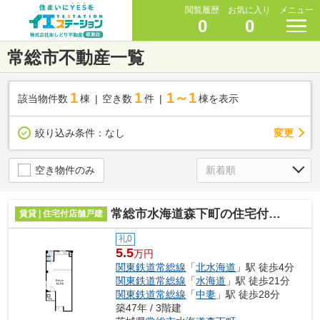
閲覧履歴
お気に入り
メニュー
0
0
常総市不動産一覧
1
1
1～1
該当物件数
棟
空き数
件
棟を表示
変更
絞り込み条件：
なし
空き物件のみ
常総市水海道森下町の住宅付店舗戸建
賃貸 | 住宅付店舗戸建
礼0
5.5
万円
関東鉄道常総線
「
北水海道
」駅 徒歩4分
関東鉄道常総線
「
水海道
」駅 徒歩21分
関東鉄道常総線
「
中妻
」駅 徒歩28分
築47年 / 3階建