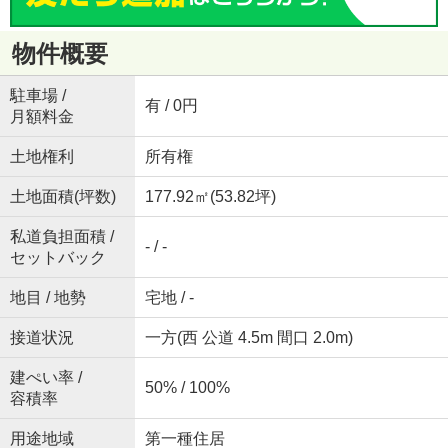
物件概要
駐車場 /
有 / 0円
月額料金
土地権利
所有権
土地面積(坪数)
177.92㎡(53.82坪)
私道負担面積 /
- / -
セットバック
地目 / 地勢
宅地 / -
接道状況
一方(西 公道 4.5m 間口 2.0m)
建ぺい率 /
50% / 100%
容積率
用途地域
第一種住居