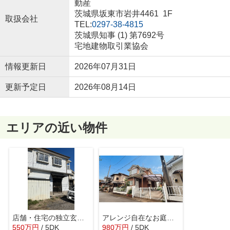
動産
茨城県坂東市岩井4461 1F
取扱会社
TEL:
0297-38-4815
茨城県知事 (1) 第7692号
宅地建物取引業協会
情報更新日
2026年07月31日
更新予定日
2026年08月14日
エリアの近い物件
店舗・住宅の独立玄関仕様 5DKの間取り～千葉県野田市次木～
アレンジ自在なお庭がある一戸建て～千葉県野田市山崎～
550
万
円
/ 5DK
980
万
円
/ 5DK