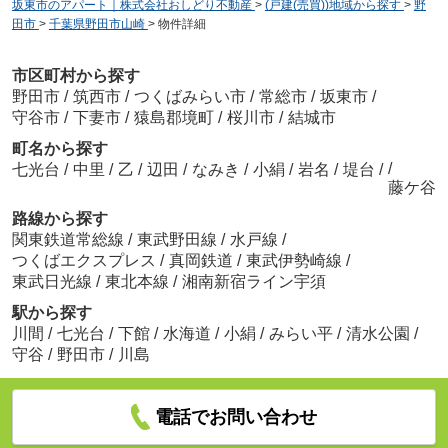
坂東市のアパート｜株式会社おしどり不動産
>
(戸建(売買))地域から探す
>
野
田市
>
千葉県野田市山崎
>
物件詳細
市区町村から探す
野田市
/
筑西市
/
つくばみらい市
/
常総市
/
坂東市
/
守谷市
/
下妻市
/
猿島郡境町
/
桜川市
/
結城市
町名から探す
/
七光台
/
中里
/
乙
/
辺田
/
なみき
/
小絹
/
岩名
/
堤台
/
藤ケ谷
路線から探す
関東鉄道常総線
/
東武野田線
/
水戸線
/
つくばエクスプレス
/
真岡鉄道
/
東武伊勢崎線
/
東武日光線
/
東北本線
/
湘南新宿ライン宇須
駅から探す
川間
/
七光台
/
下館
/
水海道
/
小絹
/
みらい平
/
清水公園
/
守谷
/
野田市
/
川島
電話でお問い合わせ