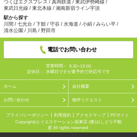
つくばエクスプレス
/
真岡鉄道
/
東武伊勢崎線
/
東武日光線
/
東北本線
/
湘南新宿ライン宇須
駅から探す
川間
/
七光台
/
下館
/
守谷
/
水海道
/
小絹
/
みらい平
/
清水公園
/
川島
/
野田市
電話でお問い合わせ
営業時間：
9:30~19:00
定休日：
水曜日ですが要予約で対応可です
ホーム
会社概要
お問い合わせ
物件リクエスト
プライバシーポリシー
利用規約
アクセスマップ
PCサイト
Copyright(c) イエステーション坂東店 (株)おしどり不動
産 All rights reserved.