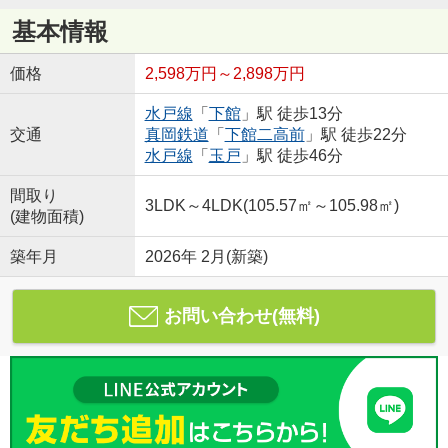
基本情報
価格
2,598万円～2,898万円
水戸線
「
下館
」駅 徒歩13分
交通
真岡鉄道
「
下館二高前
」駅 徒歩22分
水戸線
「
玉戸
」駅 徒歩46分
間取り
3LDK～4LDK(105.57㎡～105.98㎡)
(建物面積)
築年月
2026年 2月(新築)
お問い合わせ(無料)