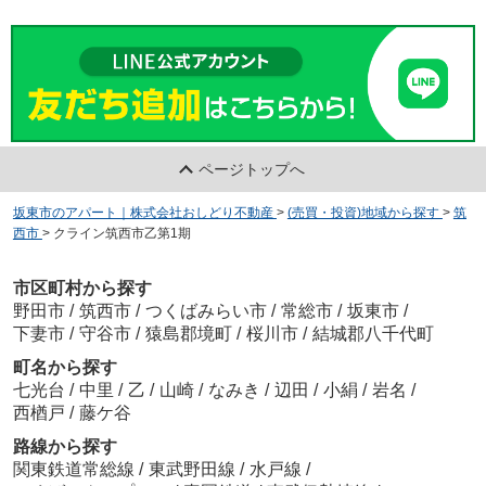
ページトップへ
坂東市のアパート｜株式会社おしどり不動産
>
(売買・投資)地域から探す
>
筑
西市
>
クライン筑西市乙第1期
市区町村から探す
野田市
/
筑西市
/
つくばみらい市
/
常総市
/
坂東市
/
下妻市
/
守谷市
/
猿島郡境町
/
桜川市
/
結城郡八千代町
町名から探す
七光台
/
中里
/
乙
/
山崎
/
なみき
/
辺田
/
小絹
/
岩名
/
西楢戸
/
藤ケ谷
路線から探す
関東鉄道常総線
/
東武野田線
/
水戸線
/