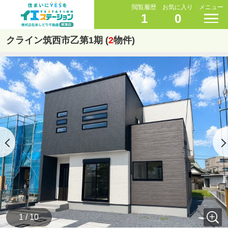
閲覧履歴
お気に入り
メニュー
1
0
クライン筑西市乙第1期 (
2
物件)
1 / 10