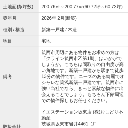
土地面積(坪数)
200.76㎡～200.77㎡(60.72坪～60.73坪)
築年月
2026年 2月(新築)
種別 / 構造
新築一戸建 / 木造
地目
宅地
筑西市周辺にある物件をお求めの方は
「クライン筑西市乙第1期」はいかがで
しょうか。こちらは間取りの自由度が高
い角地です。新築一戸建から駅まで徒歩
備考
13分の物件です。ニーズのある綺麗でオ
シャレな築浅新築一戸建です。筑西市に
強い当社でなら、きっと素敵な物件に出
会えることでしょう。もちろん下館周辺
での物件探しもお任せください。
イエステーション坂東店 (株)おしどり不
動産
茨城県坂東市岩井4461 1F
取扱会社