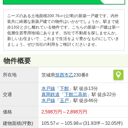
ニーズのある土地面積200.76㎡(公簿)の新築一戸建です。内外
装共に綺麗な新築戸建ての物件はいかがでしょうか。駅まで徒
歩13分と少し離れている物件です。こちらの新築一戸建は第一
低層住居専用地域にあります。当社で不動産を探しませんか。
新しいお住まいで、これまで生活をより豊かなものにしていき
ましょう。ぜひ当社の利用をご検討くださいませ。
物件概要
所在地
茨城県
筑西市
乙
230番8
水戸線
「
下館
」駅 徒歩13分
交通
真岡鉄道
「
下館二高前
」駅 徒歩22分
水戸線
「
玉戸
」駅 徒歩46分
価格
2,598万円～2,898万円
建物面積(坪数)
105.57㎡～105.98㎡(31.93坪～32.05坪)